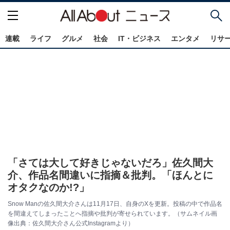
連載
ライフ
グルメ
社会
IT・ビジネス
エンタメ
リサ
「さては大して好きじゃないだろ」佐久間大
介、作品名間違いに指摘＆批判。「ほんとに
オタクなのか!?」
Snow Manの佐久間大介さんは11月17日、自身のXを更新。投稿の中で作品名
を間違えてしまったことへ指摘や批判が寄せられています。（サムネイル画
像出典：佐久間大介さん公式Instagramより）