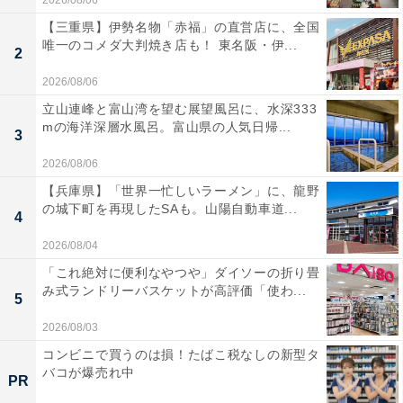
【三重県】伊勢名物「赤福」の直営店に、全国
唯一のコメダ大判焼き店も！ 東名阪・伊...
2
2026/08/06
立山連峰と富山湾を望む展望風呂に、水深333
mの海洋深層水風呂。富山県の人気日帰...
3
2026/08/06
【兵庫県】「世界一忙しいラーメン」に、龍野
の城下町を再現したSAも。山陽自動車道...
4
2026/08/04
「これ絶対に便利なやつや」ダイソーの折り畳
み式ランドリーバスケットが高評価「使わ...
5
2026/08/03
コンビニで買うのは損！たばこ税なしの新型タ
バコが爆売れ中
PR