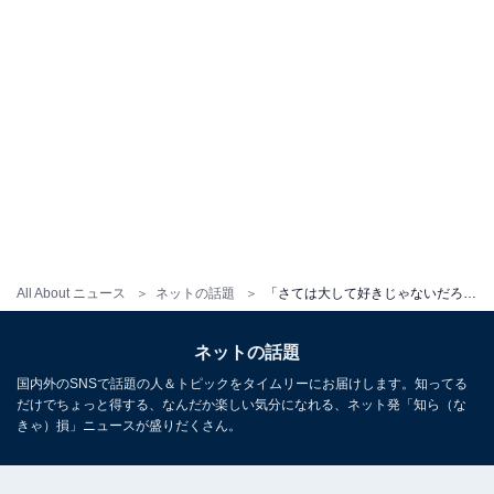
All About ニュース
ネットの話題
「さては大して好きじゃないだろ」佐久間大介、作品名間違いに指摘＆批判。「ほんとにオタクなのか!?」
ネットの話題
国内外のSNSで話題の人＆トピックをタイムリーにお届けします。知ってる
だけでちょっと得する、なんだか楽しい気分になれる、ネット発「知ら（な
きゃ）損」ニュースが盛りだくさん。