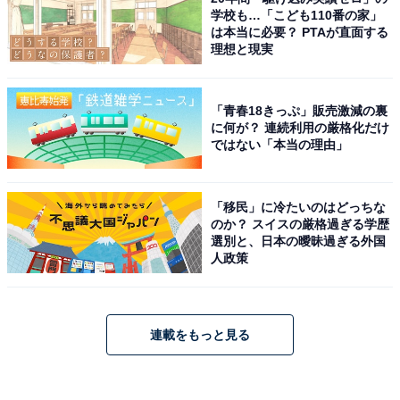
学校も…「こども110番の家」
は本当に必要？ PTAが直面する
理想と現実
「青春18きっぷ」販売激減の裏
に何が？ 連続利用の厳格化だけ
ではない「本当の理由」
「移民」に冷たいのはどっちな
のか？ スイスの厳格過ぎる学歴
選別と、日本の曖昧過ぎる外国
人政策
連載をもっと見る