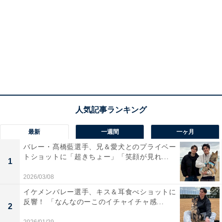
最新
一週間
一ヶ月
バレー・髙橋藍選手、兄＆愛犬とのプライベー
トショットに「超きちょー」「笑顔が見れ...
1
2026/03/08
イケメンバレー選手、キス＆耳食べショットに
反響！ 「なんなのーこのイチャイチャ感...
2