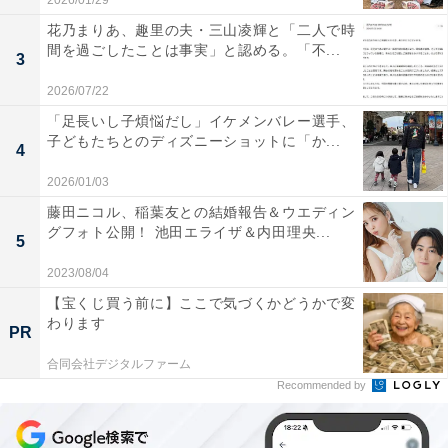
2026/01/29
花乃まりあ、趣里の夫・三山凌輝と「二人で時
間を過ごしたことは事実」と認める。「不...
3
2026/07/22
「足長いし子煩悩だし」イケメンバレー選手、
子どもたちとのディズニーショットに「か...
4
2026/01/03
藤田ニコル、稲葉友との結婚報告＆ウエディン
グフォト公開！ 池田エライザ＆内田理央...
5
2023/08/04
【宝くじ買う前に】ここで気づくかどうかで変
わります
PR
合同会社デジタルファーム
Recommended by