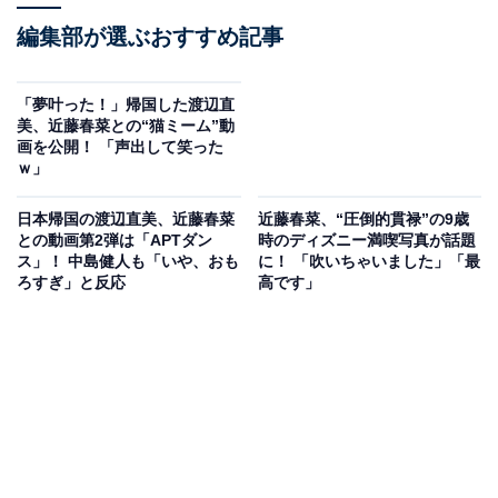
編集部が選ぶおすすめ記事
「夢叶った！」帰国した渡辺直
美、近藤春菜との“猫ミーム”動
画を公開！ 「声出して笑った
ｗ」
日本帰国の渡辺直美、近藤春菜
近藤春菜、“圧倒的貫禄”の9歳
との動画第2弾は「APTダン
時のディズニー満喫写真が話題
ス」！ 中島健人も「いや、おも
に！ 「吹いちゃいました」「最
ろすぎ」と反応
高です」