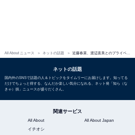
All About ニュース
ネットの話題
近藤春菜、渡辺直美とのプライベートショット公開「プルートとコントしてるの？」「めためたにされてる」
ネットの話題
国内外のSNSで話題の人＆トピックをタイムリーにお届けします。知ってる
だけでちょっと得する、なんだか楽しい気分になれる、ネット発「知ら（な
きゃ）損」ニュースが盛りだくさん。
関連サービス
All About
All About Japan
イチオシ