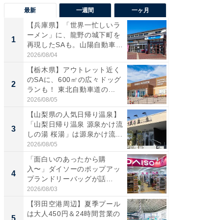
最新
一週間
一ヶ月
【兵庫県】「世界一忙しいラ
「気に
ーメン」に、龍野の城下町を
る〜」3
1
1
再現したSAも。山陽自動車
バー」
道...
好...
2026/08/04
2026/07/3
【栃木県】アウトレット近く
【三重
のSAに、600㎡の広々ドッグ
「鈴鹿天
2
2
ランも！ 東北自動車道の...
は100
2026/08/05
2026/08/0
【山梨県の人気日帰り温泉】
「ミニオ
「山梨日帰り温泉 源泉かけ流
ッグ！ 
3
3
しの湯 桜湯」は源泉かけ流...
ど、夏限
2026/08/05
2026/08/0
「面白いのあったから購
【埼玉
入〜」ダイソーのポップアッ
「行田天
4
4
プランドリーバッグが話
は和の
題。“さま...
が...
2026/08/03
2026/08/0
【羽田空港周辺】夏季プール
【石川
は大人450円＆24時間営業の
湯】「天
5
5