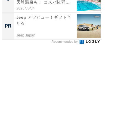
天然温泉も！ コスパ抜群...
賀ゆめ
お...
2026/08/04
2026/08/0
Jeep アソビュー！ギフト当
【西野
たる
刊『北
PR
PR
くか』
Jeep Japan
FINCHI o
Recommended by