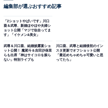
編集部が選ぶおすすめ記事
「2ショットやばいです」川口
葵＆武尊、新婚ほやほや夫婦シ
ョット公開「マジで似合ってま
す」「イケメン&美女」
武尊＆川口葵、結婚披露宴ショ
川口葵、武尊と結婚後初のイン
ット公開！ 魔裟斗＆吉田沙保里
スタ更新でオフショット公開
らも出席「神はサイコロを振ら
「最近めちゃめちゃ可愛いと思
ない」特別ライブも
ってたら」