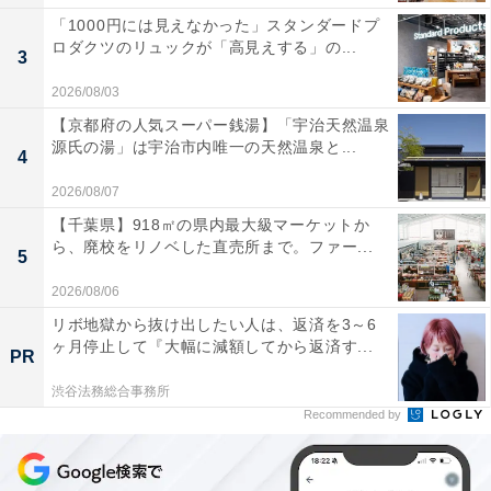
「1000円には見えなかった」スタンダードプ
ロダクツのリュックが「高見えする」の...
3
2026/08/03
【京都府の人気スーパー銭湯】「宇治天然温泉
源氏の湯」は宇治市内唯一の天然温泉と...
4
2026/08/07
【千葉県】918㎡の県内最大級マーケットか
ら、廃校をリノベした直売所まで。ファー...
5
2026/08/06
リボ地獄から抜け出したい人は、返済を3～6
ヶ月停止して『大幅に減額してから返済す...
PR
渋谷法務総合事務所
Recommended by