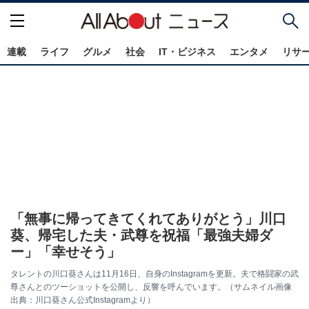
連載
ライフ
グルメ
社会
IT・ビジネス
エンタメ
リサ
「無事に帰ってきてくれてありがとう」川口
葵、帰宅した夫・武尊を祝福「最強夫婦ダ
ー」「幸せそう」
タレントの川口葵さんは11月16日、自身のInstagramを更新。夫で格闘家の武
尊さんとのツーショットを公開し、反響を呼んでいます。（サムネイル画像
出典：川口葵さん公式Instagramより）