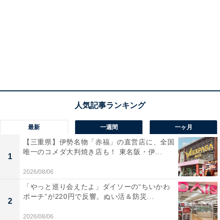
最新
一週間
一ヶ月
【三重県】伊勢名物「赤福」の直営店に、全国
唯一のコメダ大判焼き店も！ 東名阪・伊...
1
2026/08/06
「やっと巡り会えたよ」ダイソーの“ちいかわ
ポーチ”が220円で反響。ぬい活＆防災...
2
2026/08/06