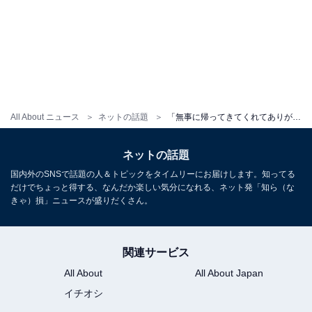
All About ニュース
ネットの話題
「無事に帰ってきてくれてありがとう」川口葵、帰宅した夫・武尊を祝福「最強夫婦ダー」「幸せそう」
ネットの話題
国内外のSNSで話題の人＆トピックをタイムリーにお届けします。知ってる
だけでちょっと得する、なんだか楽しい気分になれる、ネット発「知ら（な
きゃ）損」ニュースが盛りだくさん。
関連サービス
All About
All About Japan
イチオシ