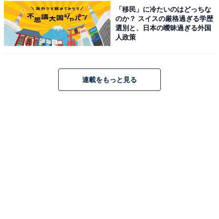
「移民」に冷たいのはどっちな
じめご了承ください。 また、記事中の宿泊プランを予約
のか？ スイスの厳格過ぎる学歴
すると、売上の一部がオールアバウトに還元されること
選別と、日本の曖昧過ぎる外国
人政策
があります。
この記事の執筆者：
All About ニュース お買
連載をもっと見る
いもの部
Amazonのセール商品から売れ筋ランキングまで、毎日のお買いも
のがもっと楽しく、もっとお得になる情報をお届け。編集部員によ
る独自レビューなど、ここでしか手に入らない情報も満載です。
...続きを読む
こちらもおすすめ
【楽天トラベルセール】「京都東急ホテル」が
今だけ特別価格に！落ち着きある和モダン空間
で上質滞在【11月17日】