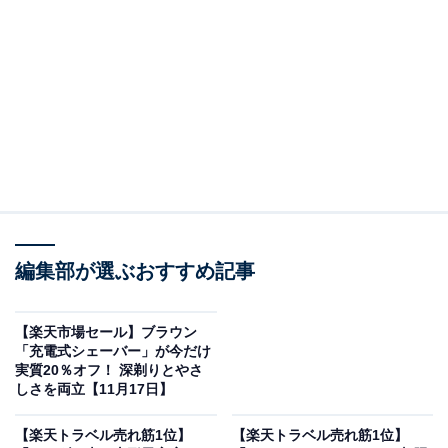
編集部が選ぶおすすめ記事
画像出典：楽天トラベル
「ソラリア西鉄ホテル福岡」は、宿クーポンを使うと
【楽天市場セール】ブラウン
「充電式シェーバー」が今だけ
2500円オフの特別価格で宿泊可能です。
実質20％オフ！ 深剃りとやさ
しさを両立【11月17日】
【楽天トラベル売れ筋1位】
【楽天トラベル売れ筋1位】