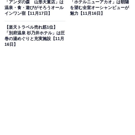
「アンダの森 山形天童店」は
「ホテルニューアカオ」は朝陽
温泉・食・遊びがそろうオール
を望む全室オーシャンビューが
インワン宿【11月17日】
魅力【11月16日】
楽天トラベルでホテルを見る
【楽天トラベル売れ筋1位】
「別府温泉 杉乃井ホテル」は圧
巻の湯めぐりと充実施設【11月
16日】
この宿泊施設のおすすめポイントは？
ソラリア西鉄ホテル福岡は、福岡・天神の中心に位置す
る都市型ホテルで、街の賑わいのなかにありながら、く
つろぎと安らぎを提供する拠点です。客室は、この地な
らではの備品や伝統工芸品をあしらい、滞在中に「九
州」を感じられるよう工夫されています。ホテル最上階
17階にあるグリルレストラン＆ラウンジ「レッドフラン
マ」では、天神の街並みを一望しながら、彩り豊かな朝
食ビュッフェを楽しめます。街の文化と風土を感じられ