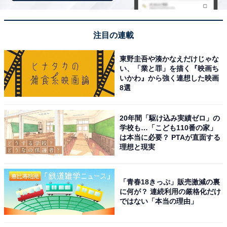
楽天トラベルでは、各宿泊施設がオリジナルで発行する
「宿クーポン」を使ってお得に宿泊施設を予約できま
注目の連載
す。掘り出し物もあるかもしれません。割引額や配布枚
数は宿泊施設によって異なるので、お得なクーポンをぜ
東野圭吾や湊かなえだけじゃな
ひ探してみてください。
い、「業と罪」を描く『映画ち
いかわ』から強く連想した映画
8選
20年間「駆け込み実績ゼロ」の
学校も…「こども110番の家」
は本当に必要？ PTAが直面する
楽天トラベルで宿クーポンを探す
理想と現実
「青春18きっぷ」販売激減の裏
に何が？ 連続利用の厳格化だけ
ではない「本当の理由」
※掲載されている情報は記事公開時のものです。あらか