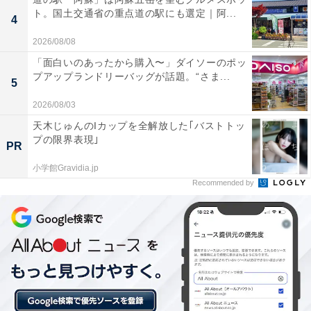
20日～2026年4月12日の宿泊不可 / 土 曜日の宿泊不可 /
ト。国土交通省の重点道の駅にも選定｜阿...
4
30,000円(税込)以上の宿泊料金
2026/08/08
「面白いのあったから購入〜」ダイソーのポッ
プアップランドリーバッグが話題。“さま...
5
2026/08/03
天木じゅんのIカップを全解放した｢バストトッ
プの限界表現｣
PR
小学館Gravidia.jp
Recommended by
楽天トラベルの「宿クーポン」とは？