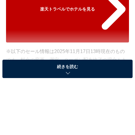
楽天トラベルでホテルを見る
※以下のセール情報は2025年11月17日13時現在のもの
です。料金の変更、満室、クーポン配布終了の場合もあ
続きを読む
ります。
※本記事で紹介している商品の購入やサービスの利用により、売上の一部が
オールアバウトに還元されることがあります。
「ソラリア西鉄ホテル福岡」が宿クーポンで特別
価格に！