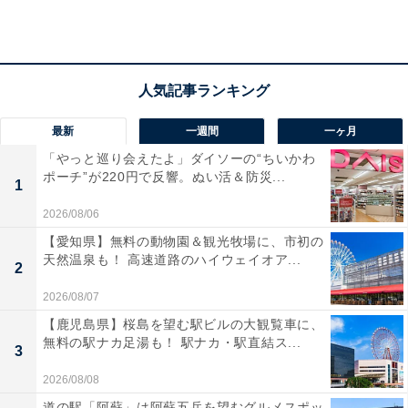
る上質なサービスも魅力です。
宿泊者からは「天神の真ん中でとても便利」「朝食は美
味しくて非常に良かった」という声があがっています。
天神の中心でアクセス便利なホテルを探している人や、
最新
一週間
一ヶ月
天神の絶景を眺めながら食事を楽しみたい人におすすめ
「やっと巡り会えたよ」ダイソーの“ちいかわ
の宿です。
ポーチ”が220円で反響。ぬい活＆防災...
1
クーポン詳細
2026/08/06
【愛知県】無料の動物園＆観光牧場に、市初の
予約可能期間：2025年11月1日 00:00 ～ 2025年11月30
天然温泉も！ 高速道路のハイウェイオア...
2
日 23:59
宿泊可能期間：2026年1月4日 チェックイン ～ 2026年4
2026/08/07
月30日 チェックアウト
【鹿児島県】桜島を望む駅ビルの大観覧車に、
無料の駅ナカ足湯も！ 駅ナカ・駅直結ス...
枚数制限：先着50枚
3
利用条件：2026年1月11日～2026年1月11日の宿泊不可 /
2026/08/08
2026年2月13日～2026年2月22日の宿泊不可 / 2026年3月
道の駅「阿蘇」は阿蘇五岳を望むグルメスポッ