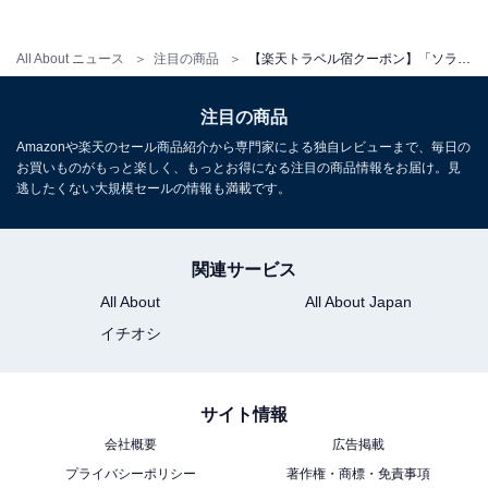
All About ニュース
注目の商品
【楽天トラベル宿クーポン】「ソラリア西鉄ホテル福岡」が今だけ特別価格に！ 都会の寛ぎを叶える快適ホテル【11月17日】
注目の商品
Amazonや楽天のセール商品紹介から専門家による独自レビューまで、毎日の
お買いものがもっと楽しく、もっとお得になる注目の商品情報をお届け。見
逃したくない大規模セールの情報も満載です。
関連サービス
All About
All About Japan
イチオシ
サイト情報
会社概要
広告掲載
プライバシーポリシー
著作権・商標・免責事項