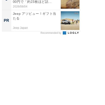
00円で「約23枚ほど詰...
は和の
が...
2026/08/04
2026/08/0
Jeep アソビュー！ギフト当
これが
たる
事例集
PR
PR
Jeep Japan
株式会社
Recommended by