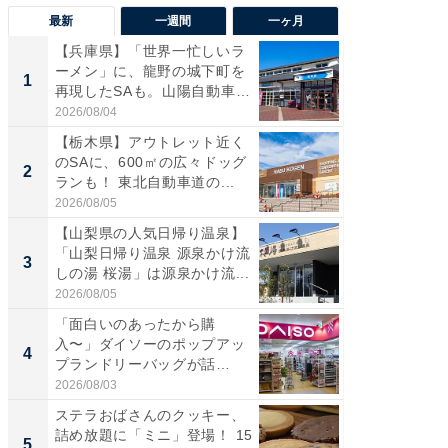
最新
一週間
一ヶ月
【兵庫県】「世界一忙しいラ
「気に
ーメン」に、龍野の城下町を
る〜」3
1
1
再現したSAも。山陽自動車
バー」
道...
好...
2026/08/04
2026/07/3
【栃木県】アウトレット近く
【三重
のSAに、600㎡の広々ドッグ
「鈴鹿天
2
2
ランも！ 東北自動車道の...
は100
2026/08/05
2026/08/0
【山梨県の人気日帰り温泉】
「ミニオ
「山梨日帰り温泉 源泉かけ流
ッグ！ 
3
3
しの湯 桜湯」は源泉かけ流...
ど、夏限
2026/08/05
2026/08/0
「面白いのあったから購
ステラ
入〜」ダイソーのポップアッ
詰め放題
4
4
プランドリーバッグが話
00円で「
題。“さま...
2026/08/03
2026/08/0
ステラおばさんのクッキー、
【埼玉
詰め放題に「ミニ」登場！ 15
「行田天
5
5