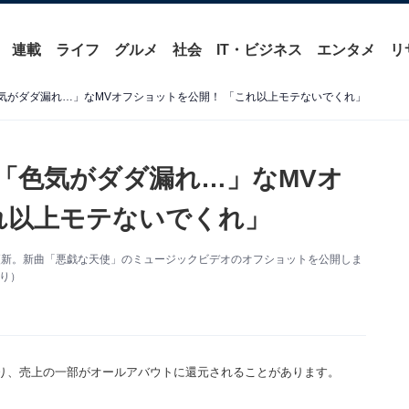
連載
ライフ
グルメ
社会
IT・ビジネス
エンタメ
リ
「色気がダダ漏れ…」なMVオフショットを公開！ 「これ以上モテないでくれ」
介、「色気がダダ漏れ…」なMVオ
れ以上モテないでくれ」
gramを更新。新曲「悪戯な天使」のミュージックビデオのオフショットを公開しま
より）
り、売上の一部がオールアバウトに還元されることがあります。