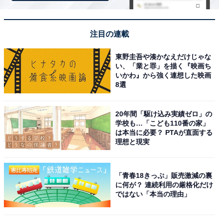
注目の連載
アクセス・料金情報
東野圭吾や湊かなえだけじゃな
い、「業と罪」を描く『映画ち
いかわ』から強く連想した映画
アクセス
8選
所在地：山梨県西八代郡市川三郷町大塚2608番地
20年間「駆け込み実績ゼロ」の
アクセス：中央自動車道 甲府南ICより約25分、または増
学校も…「こども110番の家」
穂ICより約20分
は本当に必要？ PTAが直面する
理想と現実
料金
※料金は全て税込です。
「青春18きっぷ」販売激減の裏
に何が？ 連続利用の厳格化だけ
大人 (中学生以上)：850円
ではない「本当の理由」
小学生：500円
小学生未満：無料