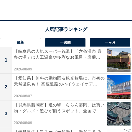
最新
一週間
一ヶ月
【岐阜県の人気スーパー銭湯】「六条温泉 喜
多の湯」は人工温泉や多彩なお風呂・岩盤...
1
2026/08/09
「みはらしの丘 みたまの湯」の口コミは？
【愛知県】無料の動物園＆観光牧場に、市初の
天然温泉も！ 高速道路のハイウェイオア...
2
「みはらしの丘 みたまの湯」には、以下のような口コミ
2026/08/07
が寄せられています。
【群馬県藤岡市】道の駅「ららん藤岡」は買い
物・グルメ・遊びが揃うスポット。全国で...
3
何と言っても露天風呂からみる甲府盆地の町並みを
2026/08/09
見下ろせる景観が素晴らしい！
【岐阜県の人気スーパー銭湯】「湯どころ み