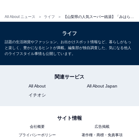
All About ニュース
ライフ
【山梨県の人気スーパー銭湯】「みはらしの丘 みたまの湯」は絶景露天風呂が魅力！ 日本一の景色を楽しんで
ライフ
話題の生活雑貨やファッション、お出かけスポット情報など、暮らしがもっ
と楽しく、豊かになるヒントが満載。編集部が独自調査した、気になる他人
のライフスタイル事情も公開しています。
1
2
関連サービス
All About
All About Japan
イチオシ
サイト情報
会社概要
広告掲載
プライバシーポリシー
著作権・商標・免責事項