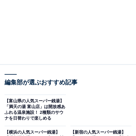
＞アクセスと料金をチェックする
※本記事で紹介している商品の購入やサービスの利用により、売上の一部が
オールアバウトに還元されることがあります。
「みはらしの丘 みたまの湯」は絶景露天風呂が最
大の魅力
渡邊です。
今朝のみたまの湯。2025.10.28.AM8:00撮影。
編集部が選ぶおすすめ記事
pic.twitter.com/38BrsIpYgI
【富山県の人気スーパー銭湯】
— みたまの湯【公式】 (@mitamanoyu)
「満天の湯 富山店」は開放感あ
October 28, 2025
ふれる温泉施設！ 2種類のサウ
ナを日替わりで楽しめる
「温泉総選挙 絶景部門」で4年連続日本一に輝いた、天
【横浜の人気スーパー銭湯】
【新宿の人気スーパー銭湯】