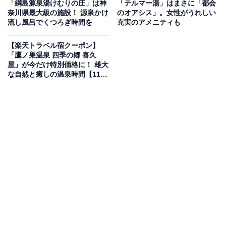
然温泉の絶景露天風呂が最大の魅力。標高370mの高台に
「綱島源泉湯けむりの庄」は神
「テルマー湯」はまさに「都会
奈川県最大級の施設！ 源泉かけ
のオアシス」。女性がうれしい
位置する浴槽からは、南アルプスや八ヶ岳の山々、そし
流し風呂でくつろぎ時間を
充実のアメニティも
て甲府盆地の大パノラマを一望できます。
【楽天トラベル宿クーポン】
「鷹ノ巣温泉 四季の郷 喜久
さらに、地元の食材を活かした郷土料理を提供する食事
屋」が今だけ特別価格に！ 雄大
処も人気です。
な自然と癒しの温泉時間【11月
14日】
楽天トラベルで泊まれるサウナを探す