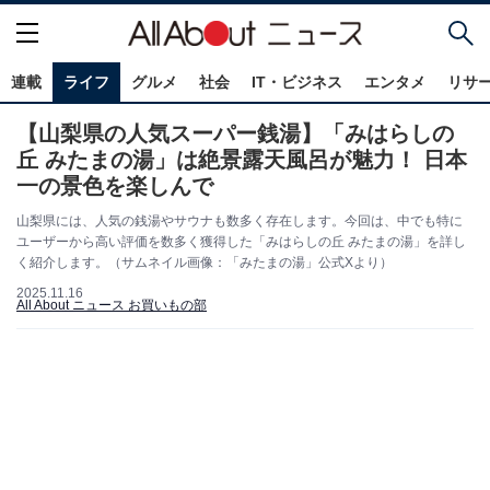
連載
ライフ
グルメ
社会
IT・ビジネス
エンタメ
リサ
【山梨県の人気スーパー銭湯】「みはらしの
丘 みたまの湯」は絶景露天風呂が魅力！ 日本
一の景色を楽しんで
山梨県には、人気の銭湯やサウナも数多く存在します。今回は、中でも特に
ユーザーから高い評価を数多く獲得した「みはらしの丘 みたまの湯」を詳し
く紹介します。（サムネイル画像：「みたまの湯」公式Xより）
2025.11.16
All About ニュース お買いもの部