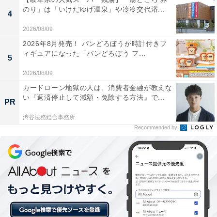
のり」は「いけだゆげ温泉」や冷冷交代浴...
4
2026/08/09
外気浴用の椅子が結構あるのがとても良い
2026年8月発売！ パンどろぼうが時計付きフ
ィギュアになった「パンどろぼう フ...
5
2026/08/09
休憩室もとても広く、ここもまた景色が最高です
カードローン地獄の人は、消費者金融が教えな
い『返済停止して減額・免除する方法』で...
PR
渋谷法務総合事務所
Recommended by