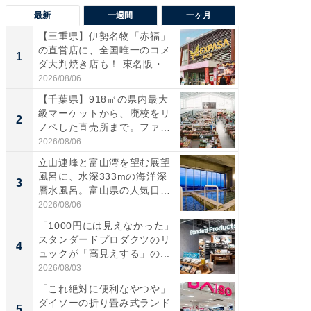
最新
一週間
一ヶ月
【三重県】伊勢名物「赤福」
【兵庫
の直営店に、全国唯一のコメ
ーメン
1
1
ダ大判焼き店も！ 東名阪・
再現した
伊...
道...
2026/08/06
2026/08/0
【千葉県】918㎡の県内最大
【三重
級マーケットから、廃校をリ
の直営
2
2
ノベした直売所まで。ファ
ダ大判焼
ー...
伊...
2026/08/06
2026/08/0
立山連峰と富山湾を望む展望
【千葉県
風呂に、水深333mの海洋深
級マー
3
3
層水風呂。富山県の人気日
ノベし
帰...
ー...
2026/08/06
2026/08/0
「1000円には見えなかった」
ステラ
スタンダードプロダクツのリ
詰め放題
4
4
ュックが「高見えする」の...
00円で「
2026/08/03
2026/08/0
「これ絶対に便利なやつや」
立山連
ダイソーの折り畳み式ランド
風呂に、
5
5