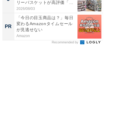
リーバスケットが高評価「使
層水風
わ...
帰...
2026/08/03
2026/08/0
「今日の目玉商品は？」毎日
将棋の
変わるAmazonタイムセール
考える
PR
PR
が見逃せない
ン」レ
Amazon
SAPIX Y
Recommended by