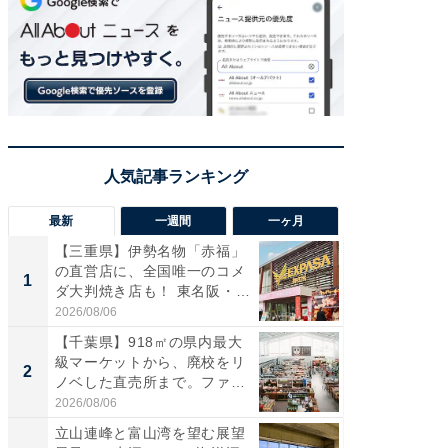
最新
一週間
一ヶ月
【三重県】伊勢名物「赤福」
【兵庫
の直営店に、全国唯一のコメ
ーメン
1
1
ダ大判焼き店も！ 東名阪・
再現した
伊...
道...
2026/08/06
2026/08/0
【千葉県】918㎡の県内最大
【三重
級マーケットから、廃校をリ
「鈴鹿天
2
2
ノベした直売所まで。ファ
は100
ー...
2026/08/06
2026/08/0
立山連峰と富山湾を望む展望
ステラ