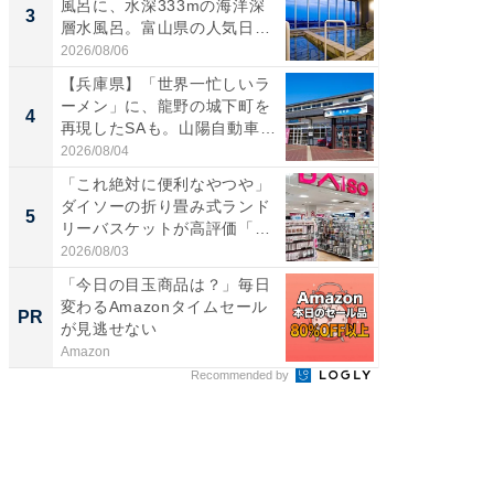
風呂に、水深333mの海洋深
詰め放題
3
3
層水風呂。富山県の人気日
00円で「
帰...
2026/08/06
2026/08/0
【兵庫県】「世界一忙しいラ
「ミニオ
ーメン」に、龍野の城下町を
ッグ！ 
4
4
再現したSAも。山陽自動車
ど、夏限
道...
2026/08/04
2026/08/0
「これ絶対に便利なやつや」
【埼玉
ダイソーの折り畳み式ランド
「行田天
5
5
リーバスケットが高評価「使
は和の
わ...
が...
2026/08/03
2026/08/0
「今日の目玉商品は？」毎日
【西野
変わるAmazonタイムセール
刊『北
PR
PR
が見逃せない
くか』
Amazon
FINCHI o
Recommended by