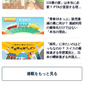
110番の家」は本当に必
要？ PTAが直面する理想
と現実
「青春18きっぷ」販売激
減の裏に何が？ 連続利用
の厳格化だけではない
「本当の理由」
「移民」に冷たいのはど
っちなのか？ スイスの厳
格過ぎる学歴選別と、日
本の曖昧過ぎる外国人政
策
連載をもっと見る