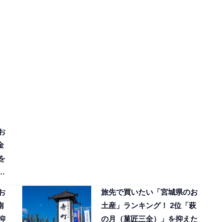
お
金
を
お
旅先で買いたい「宮城県のお
南
土産」ランキング！ 2位「萩
抑
の月（菓匠三全）」を抑えた