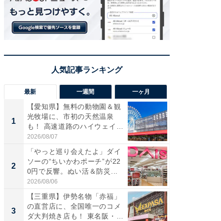
最新
一週間
一ヶ月
【愛知県】無料の動物園＆観
【兵庫
光牧場に、市初の天然温泉
ーメン
1
1
も！ 高速道路のハイウェイオ
再現した
ア...
道...
2026/08/07
2026/08/0
「やっと巡り会えたよ」ダイ
【三重
ソーの“ちいかわポーチ”が22
の直営
2
2
0円で反響。ぬい活＆防災...
ダ大判焼
伊...
2026/08/06
2026/08/0
【三重県】伊勢名物「赤福」
【千葉県
の直営店に、全国唯一のコメ
級マー
3
3
ダ大判焼き店も！ 東名阪・
ノベし