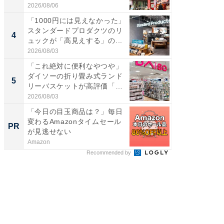
伊...
ー...
2026/08/06
2026/08/0
「1000円には見えなかった」
立山連
スタンダードプロダクツのリ
風呂に、
4
4
ュックが「高見えする」の...
層水風
帰...
2026/08/03
2026/08/0
「これ絶対に便利なやつや」
「これ
ダイソーの折り畳み式ランド
ダイソ
5
5
リーバスケットが高評価「使
リーバ
わ...
わ...
2026/08/03
2026/08/0
「今日の目玉商品は？」毎日
すべて
変わるAmazonタイムセール
るその
PR
PR
が見逃せない
Amazon
COCO VIL
Recommended by