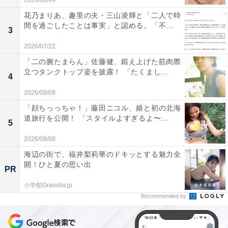
2026/08/04
花乃まりあ、趣里の夫・三山凌輝と「二人で時
間を過ごしたことは事実」と認める。「不...
3
2026/07/22
「二の腕たまらん」佐藤健、鍛え上げた筋肉際
立つタンクトップ姿を披露！ 「たくまし...
4
2026/08/08
「顔ちっっちゃ！」藤田ニコル、娘と初の北海
道旅行を公開！ 「スタイルよすぎるよ〜...
5
2026/08/08
海辺の街で、福井梨莉華のドキッとする魅力全
開！ひと夏の思い出
PR
小学館Gravidia.jp
Recommended by