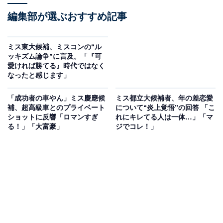
編集部が選ぶおすすめ記事
ミス東大候補、ミスコンの“ル
ッキズム論争”に言及。「『可
愛ければ勝てる』時代ではなく
なったと感じます」
「成功者の車やん」ミス慶應候
ミス都立大候補者、年の差恋愛
補、超高級車とのプライベート
について“炎上覚悟”の回答 「こ
ショットに反響「ロマンすぎ
れにキレてる人は一体…」「マ
る！」「大富豪」
ジでコレ！」