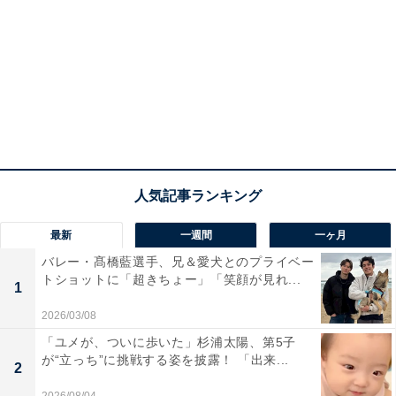
最新
一週間
一ヶ月
バレー・髙橋藍選手、兄＆愛犬とのプライベー
トショットに「超きちょー」「笑顔が見れ...
1
2026/03/08
「ユメが、ついに歩いた」杉浦太陽、第5子
が“立っち”に挑戦する姿を披露！ 「出来...
2