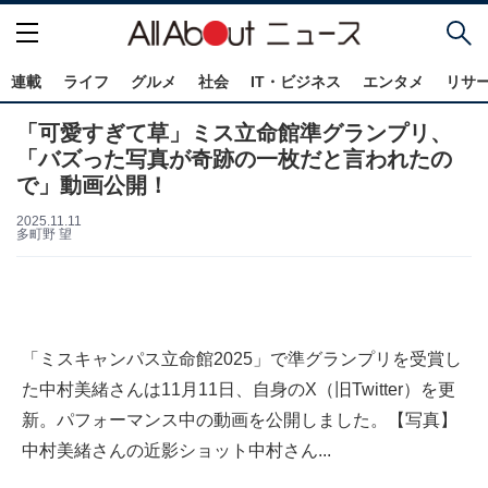
連載
ライフ
グルメ
社会
IT・ビジネス
エンタメ
リサ
「可愛すぎて草」ミス立命館準グランプリ、
「バズった写真が奇跡の一枚だと言われたの
で」動画公開！
2025.11.11
多町野 望
「ミスキャンパス立命館2025」で準グランプリを受賞し
た中村美緒さんは11月11日、自身のX（旧Twitter）を更
新。パフォーマンス中の動画を公開しました。【写真】
中村美緒さんの近影ショット中村さん...