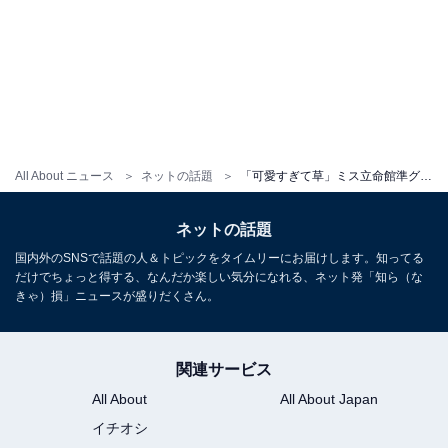
All About ニュース
ネットの話題
「可愛すぎて草」ミス立命館準グランプリ、「バズった写真が奇跡の一枚だと言われたので」動画公開！
ネットの話題
国内外のSNSで話題の人＆トピックをタイムリーにお届けします。知ってる
だけでちょっと得する、なんだか楽しい気分になれる、ネット発「知ら（な
きゃ）損」ニュースが盛りだくさん。
関連サービス
All About
All About Japan
イチオシ