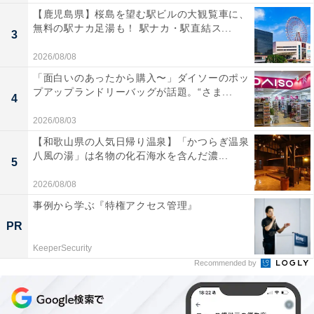
【鹿児島県】桜島を望む駅ビルの大観覧車に、
無料の駅ナカ足湯も！ 駅ナカ・駅直結ス...
3
2026/08/08
「面白いのあったから購入〜」ダイソーのポッ
プアップランドリーバッグが話題。“さま...
4
2026/08/03
【和歌山県の人気日帰り温泉】「かつらぎ温泉
八風の湯」は名物の化石海水を含んだ濃...
5
2026/08/08
事例から学ぶ『特権アクセス管理』
PR
KeeperSecurity
Recommended by