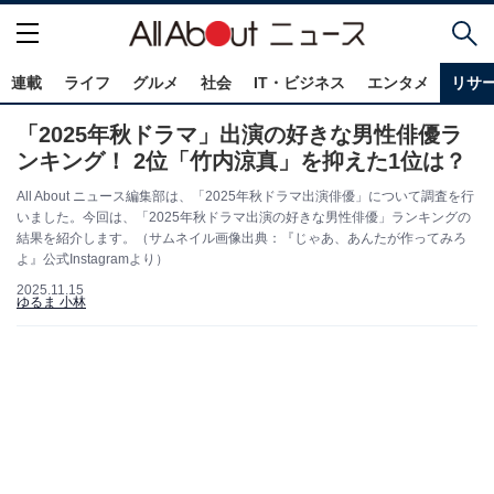
連載
ライフ
グルメ
社会
IT・ビジネス
エンタメ
リサ
「2025年秋ドラマ」出演の好きな男性俳優ラ
ンキング！ 2位「竹内涼真」を抑えた1位は？
All About ニュース編集部は、「2025年秋ドラマ出演俳優」について調査を行
いました。今回は、「2025年秋ドラマ出演の好きな男性俳優」ランキングの
結果を紹介します。（サムネイル画像出典：『じゃあ、あんたが作ってみろ
よ』公式Instagramより）
2025.11.15
ゆるま 小林