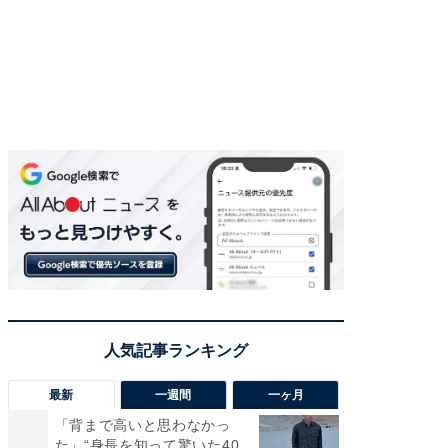
最新
一週間
一ヶ月
「背まで高いと思わなかっ
「癒し系
た」“身長を知って驚いた40
タレント