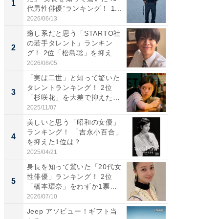
1
1
代男性俳優”ランキング！ 1...
「井ノ原
2026/06/13
2026/08/0
癒し系だと思う「STARTO社
ギャップ
の若手タレント」ランキン
RTO社
2
2
グ！ 2位「松島聡」を抑え...
キング！
2026/08/05
2026/08/0
「実は二世」と知って驚いた
癒し系だ
タレントランキング！ 2位
の若手
3
3
「杉咲花」を大差で抑えた1
グ！ 2
位...
2025/11/07
2026/08/0
美しいと思う「昭和の女優」
「ギャッ
ランキング！ 「吉永小百合」
RTO社
4
4
を抑えた1位は？
グ！ 2
2025/04/21
2026/07/3
身長を知って驚いた「20代女
「世界で
性俳優」ランキング！ 2位
ARTO
5
5
「橋本環奈」をわずか1票
グ！ 2
差...
2026/07/10
2026/08/0
Jeep アソビュー！ギフト当
【見城徹