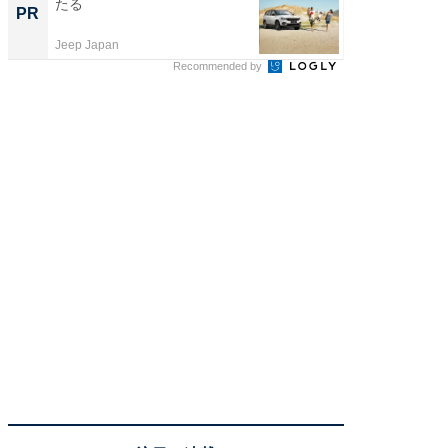
たる
も変わ
PR
PR
Jeep Japan
FINCHI o
Recommended by