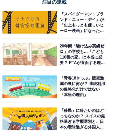
注目の連載
『スパイダーマン：ブラ
ンド・ニュー・デイ』が
「史上もっとも優しいヒ
ーロー映画」になった理
由。予習したい作品は？
20年間「駆け込み実績ゼ
ロ」の学校も…「こども
110番の家」は本当に必
要？ PTAが直面する理想
と現実
「青春18きっぷ」販売激
減の裏に何が？ 連続利用
の厳格化だけではない
「本当の理由」
「移民」に冷たいのはど
っちなのか？ スイスの厳
格過ぎる学歴選別と、日
本の曖昧過ぎる外国人政
策