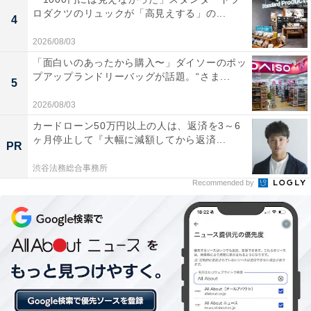
ロダクツのリュックが「高見えする」の...
4
2026/08/03
「面白いのあったから購入〜」ダイソーのポッ
プアップランドリーバッグが話題。“さま...
5
2026/08/03
カードローン50万円以上の人は、返済を3～6
ヶ月停止して『大幅に減額してから返済...
PR
渋谷法務総合事務所
Recommended by
楽天トラベルの「宿クーポン」とは？
楽天トラベルでは、各宿泊施設がオリジナルで発行する
「宿クーポン」を使ってお得に宿泊施設を予約できま