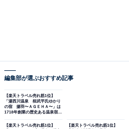
編集部が選ぶおすすめ記事
【楽天トラベル売れ筋1位】
「湯西川温泉 桓武平氏ゆかり
画像出典：楽天トラベル
の宿 揚羽〜ＡＧＥＨＡ〜」は
1718年創業の歴史ある温泉宿
「メルキュール鳥取大山リゾート＆スパ」は、宿クーポ
【11月5日】
ンを使うと3000円オフの特別価格で宿泊可能です。
【楽天トラベル売れ筋1位】
【楽天トラベル売れ筋1位】