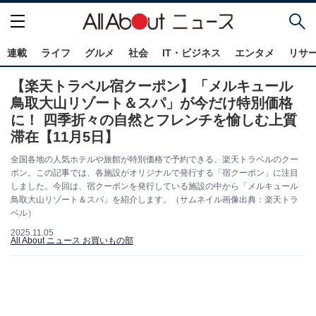
連載
ライフ
グルメ
社会
IT・ビジネス
エンタメ
リサ
【楽天トラベル宿クーポン】「メルキュール
鳥取大山リゾート＆スパ」が今だけ特別価格
に！ 四季折々の自然とフレンチを愉しむ上質
滞在【11月5日】
全国各地の人気ホテルや旅館が特別価格で予約できる、楽天トラベルのクー
ポン。この記事では、各施設がオリジナルで発行する「宿クーポン」に注目
しました。今回は、宿クーポンを発行している施設の中から「メルキュール
鳥取大山リゾート＆スパ」を紹介します。（サムネイル画像出典：楽天トラ
ベル）
2025.11.05
All About ニュース お買いもの部