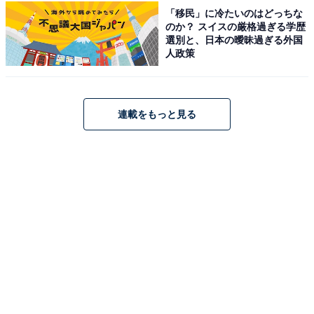
「移民」に冷たいのはどっちな
のか？ スイスの厳格過ぎる学歴
この記事の執筆者：
All About ニュース お買
選別と、日本の曖昧過ぎる外国
いもの部
人政策
Amazonのセール商品から売れ筋ランキングまで、毎日のお買いも
のがもっと楽しく、もっとお得になる情報をお届け。編集部員によ
る独自レビューなど、ここでしか手に入らない情報も満載です。
...続きを読む
連載をもっと見る
こちらもおすすめ
【楽天トラベル宿クーポン】「城崎温泉 花小
路 彩月」が今だけ特別価格に！ 季節の味覚と
貸切風呂で過ごす大人の休日【11月5日】