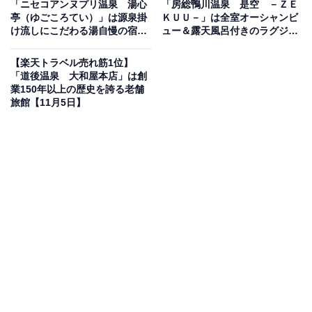
「ニセコアンヌプリ温泉 湯心
「房総鴨川温泉 是空 －ＺＥ
亭（ゆごころてい）」は源泉掛
ＫＵＵ－」は全室オーシャンビ
け流しにこだわる湯自慢の宿
ュー＆露天風呂付きのラグジュ
【11月5日】
アリー宿【11月5日】
【楽天トラベル売れ筋1位】
「道後温泉 大和屋本店」は創
楽天トラベルでホテルを見る
業150年以上の歴史を誇る老舗
旅館【11月5日】
この宿泊施設のおすすめポイントは？
「メルキュール鳥取大山リゾート＆スパ」は、大山の自
然に囲まれた上質なリゾートホテル。館内はエレガント
で落ち着いた雰囲気が漂い、ビュッフェレストランでは
地元の食材を使った料理を心ゆくまで楽しめます。温泉
エリアには日本式の露天風呂やサウナがあり、静寂の中
で癒やしとリフレッシュを感じられる空間が魅力です。