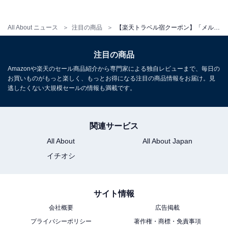
All About ニュース
注目の商品
【楽天トラベル宿クーポン】「メルキュール鳥取大山リゾート＆スパ」が今だけ特別価格に！ 四季折々の自然とフレンチを愉しむ上質滞在【11月5日】
注目の商品
Amazonや楽天のセール商品紹介から専門家による独自レビューまで、毎日の
お買いものがもっと楽しく、もっとお得になる注目の商品情報をお届け。見
逃したくない大規模セールの情報も満載です。
関連サービス
All About
All About Japan
イチオシ
サイト情報
会社概要
広告掲載
プライバシーポリシー
著作権・商標・免責事項