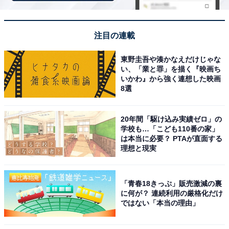
す。掘り出し物もあるかもしれません。割引額や配布枚
数は宿泊施設によって異なるので、お得なクーポンをぜ
ひ探してみてください。
注目の連載
東野圭吾や湊かなえだけじゃな
い、「業と罪」を描く『映画ち
いかわ』から強く連想した映画
8選
楽天トラベルで宿クーポンを探す
20年間「駆け込み実績ゼロ」の
学校も…「こども110番の家」
は本当に必要？ PTAが直面する
理想と現実
※掲載されている情報は記事公開時のものです。あらか
「青春18きっぷ」販売激減の裏
じめご了承ください。 また、記事中の宿泊プランを予約
に何が？ 連続利用の厳格化だけ
ではない「本当の理由」
すると、売上の一部がオールアバウトに還元されること
があります。