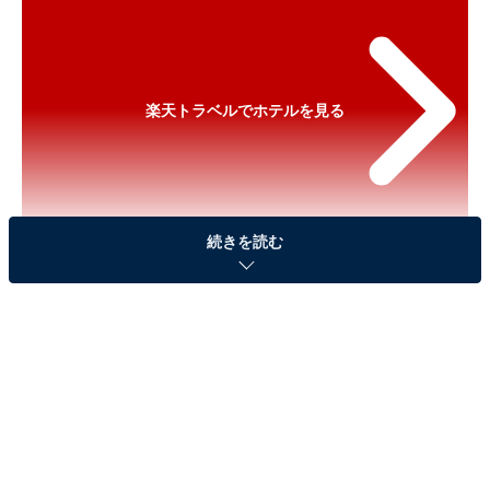
楽天トラベルでホテルを見る
続きを読む
※以下のセール情報は2025年11月5日17時45分現在のも
のです。料金の変更、満室、クーポン配布終了の場合も
あります。
※本記事で紹介している商品の購入やサービスの利用により、売上の一部が
オールアバウトに還元されることがあります。
「メルキュール鳥取大山リゾート＆スパ」が宿ク
ーポンで特別価格に！