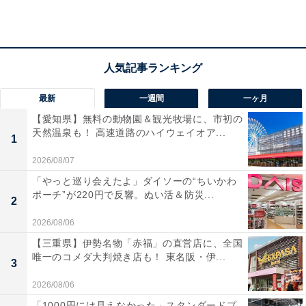
宿泊者からは「米子市内の夜景が大山の森越しによく見
えて良かった」「お値段以上に何もかも最高でした」と
好評。雄大な大山の景色とともに、上質な滞在を満喫し
たい人におすすめのリゾートです。
最新
一週間
一ヶ月
【愛知県】無料の動物園＆観光牧場に、市初の
クーポン詳細
天然温泉も！ 高速道路のハイウェイオア...
1
予約可能期間：2025年11月4日 11:00 ～ 2025年11月22
2026/08/07
日 23:59
「やっと巡り会えたよ」ダイソーの“ちいかわ
宿泊可能期間：2025年12月1日 チェックイン ～ 2026年3
ポーチ”が220円で反響。ぬい活＆防災...
2
月31日 チェックアウト
2026/08/06
枚数制限：先着50枚
【三重県】伊勢名物「赤福」の直営店に、全国
利用条件：大人2名以上での宿泊 / 2025年12月31日～
唯一のコメダ大判焼き店も！ 東名阪・伊...
3
2026年1月4日の宿泊不可 / 30,000円(税込)以上の宿泊料
2026/08/06
金
「1000円には見えなかった」スタンダードプ