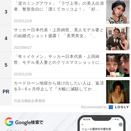
「逆カミングアウト」『ラヴ上等』の美人出演
者、整形告白に「潔くてカッコよ！」「好...
3
2025/12/18
サッカー日本代表・上田綺世、美人モデル妻と
の結婚式ショット披露！ 「美男美女」「...
4
2023/06/27
「年々イケメン」サッカー日本代表・上田綺
世、モデル美人妻とのクリスマスショットに...
5
2025/12/26
カードローン地獄から抜け出したい人は、返済
を3～6ヶ月停止して『大幅に減額してか...
PR
渋谷法務総合事務所
Recommended by