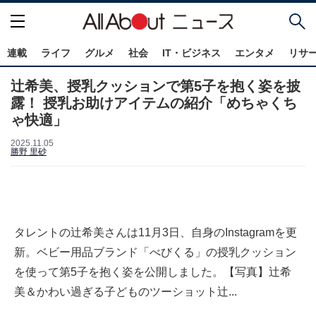
連載
ライフ
グルメ
社会
IT・ビジネス
エンタメ
リサ
辻希美、授乳クッションで第5子を抱く姿を披
露！ 授乳お助けアイテムの紹介「めちゃくち
ゃ快適」
2025.11.05
勝野 里砂
タレントの辻希美さんは11月3日、自身のInstagramを更
新。ベビー用品ブランド「べびくる」の授乳クッション
を使って第5子を抱く姿を公開しました。【写真】辻希
美＆かわい過ぎる子どものツーショット辻...