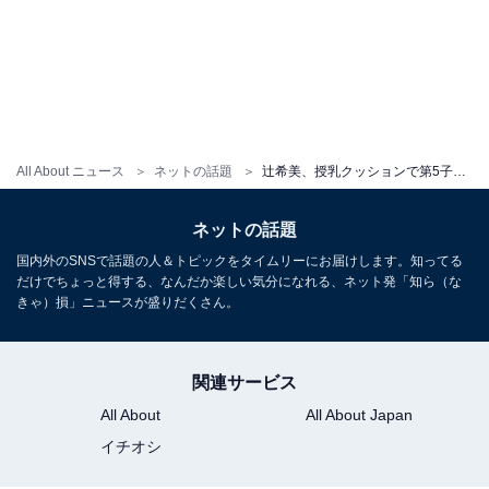
All About ニュース
ネットの話題
辻希美、授乳クッションで第5子を抱く姿を披露！ 授乳お助けアイテムの紹介「めちゃくちゃ快適」
ネットの話題
国内外のSNSで話題の人＆トピックをタイムリーにお届けします。知ってる
だけでちょっと得する、なんだか楽しい気分になれる、ネット発「知ら（な
きゃ）損」ニュースが盛りだくさん。
関連サービス
All About
All About Japan
イチオシ