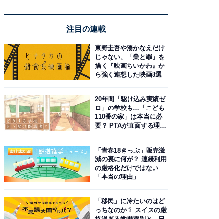
注目の連載
東野圭吾や湊かなえだけ
じゃない、「業と罪」を
描く『映画ちいかわ』か
ら強く連想した映画8選
20年間「駆け込み実績ゼ
ロ」の学校も…「こども
110番の家」は本当に必
要？ PTAが直面する理想
と現実
「青春18きっぷ」販売激
減の裏に何が？ 連続利用
の厳格化だけではない
「本当の理由」
「移民」に冷たいのはど
っちなのか？ スイスの厳
格過ぎる学歴選別と、日