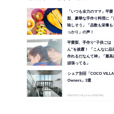
「いつも全力のママ」平愛
梨、豪華な手作り料理に「
味しそう」「品数も栄養も
っかり」の声！
平愛梨、手作り“子供ごは
ん”を披露！ 「こんなに品
作れるだなんて神」「最高
頑張ってる」
シェア別荘「COCO VILLA
Owners」3選
PR(COCO VILLA on GOETHE)