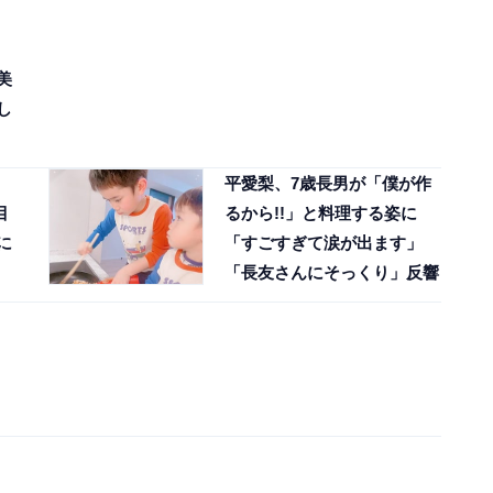
美
し
平愛梨、7歳長男が「僕が作
目
るから!!」と料理する姿に
に
「すごすぎて涙が出ます」
「長友さんにそっくり」反響