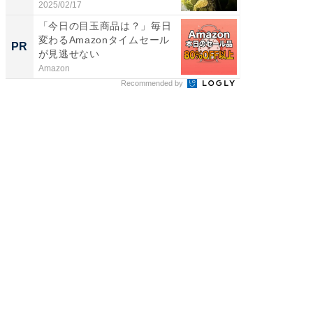
体...
2025/02/17
2026/08/0
「今日の目玉商品は？」毎日
FINCH
変わるAmazonタイムセール
クセッ
PR
PR
が見逃せない
Amazon
FINCHI o
Recommended by