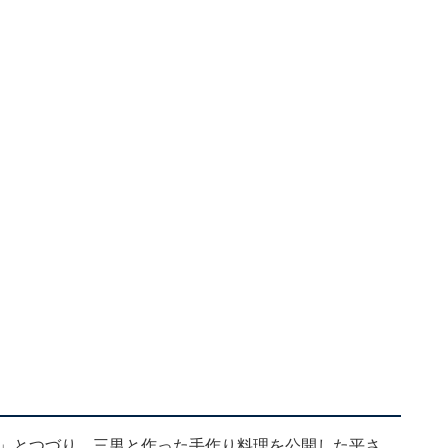
グ」とつづり、三男と作った手作り料理を公開した平さ