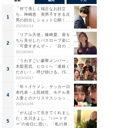
最新
一週間
一ヶ月
「何て美しく端正なお顔立
「さす
ち」神崎恵、美男子すぎる次
は」高
1
1
男の顔出しショット公開！
災地を
「め...
「カ...
2025/01/14
2026/08/0
「リアル天使」篠崎愛、肩を
「女の
ちら見せしたバスローブ姿に
介、バ
2
2
「可愛すぎんぞ～」「目の表
らのプレ
情...
愛...
2023/03/03
2026/08/0
「うわすごい豪華メンバー」
「脚が
木梨憲武、ヒロミへ「連絡く
横川尚
3
3
ださい！」呼び掛ける。IS
ムキな姿
S...
刃...
2024/10/17
2026/08/0
「年々イケメン」サッカー日
「え、
本代表・上田綺世、モデル美
芸人、2
4
4
人妻とのクリスマスショット
エットに
に...
2025/12/26
2026/08/0
「がんばって生きてくれまし
「脳がバ
た」氷川きよし、“パートナ
装姿が話
5
5
ー”の命日に思い。「私の身
のお父さ