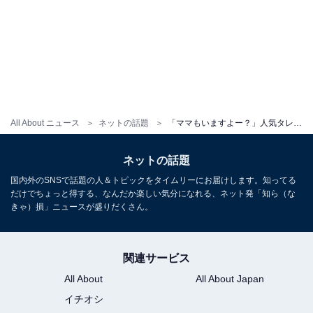
All About ニュース
ネットの話題
「ママもいますよー？」人気タレント、イケメン夫＆娘の“日常風景”公開で反響！ 「癒しでしかない」
ネットの話題
国内外のSNSで話題の人＆トピックをタイムリーにお届けします。知ってる
だけでちょっと得する、なんだか楽しい気分になれる、ネット発「知ら（な
きゃ）損」ニュースが盛りだくさん。
関連サービス
All About
All About Japan
イチオシ