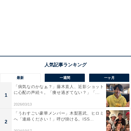
最新
一週間
一ヶ月
「病気なのかなぁ？」藤木直人、近影ショット
に心配の声続々。「痩せ過ぎてない？」「...
1
2026/03/13
「うわすごい豪華メンバー」木梨憲武、ヒロミ
へ「連絡ください！」呼び掛ける。ISS...
2