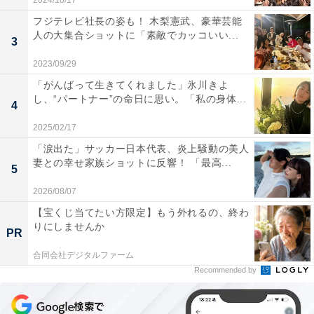
2024/10/17
フジテレビ社長の姿も！ 木梨憲武、豪華芸能
人の大集合ショットに「素敵でカッコいい...
3
2023/09/29
「がんばって生きてくれました」氷川きよ
し、“パートナー”の命日に思い。「私の身体...
4
2025/02/17
「涙出た」サッカー日本代表、炎上騒動の美人
妻との幸せ家族ショットに反響！ 「最高...
5
2026/08/07
【宝くじ当てたい方限定】もう外れるの、終わ
りにしませんか
PR
合同会社デジタルファーム
Recommended by