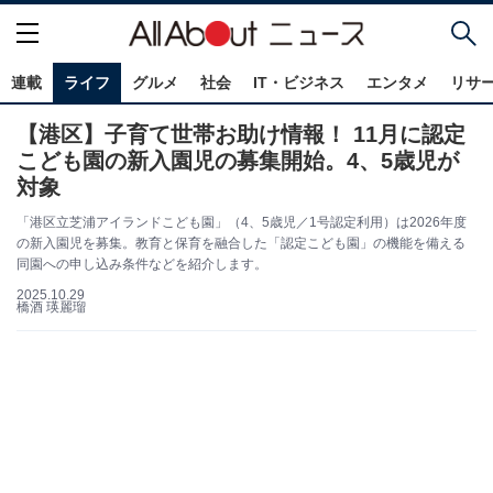
連載
ライフ
グルメ
社会
IT・ビジネス
エンタメ
リサ
【港区】子育て世帯お助け情報！ 11月に認定
こども園の新入園児の募集開始。4、5歳児が
対象
「港区立芝浦アイランドこども園」（4、5歳児／1号認定利用）は2026年度
の新入園児を募集。教育と保育を融合した「認定こども園」の機能を備える
同園への申し込み条件などを紹介します。
2025.10.29
橋酒 瑛麗瑠