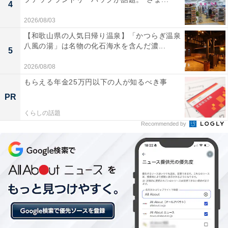
4
2026/08/03
こちらもおすすめ
【和歌山県の人気日帰り温泉】「かつらぎ温泉
【港区】子育て世帯へ「令和7年度年末保育」募
八風の湯」は名物の化石海水を含んだ濃...
5
集開始が迫る。年度末に子どもを預かる制度で
利用料無料
2026/08/08
もらえる年金25万円以下の人が知るべき事
PR
くらしの話題
Recommended by