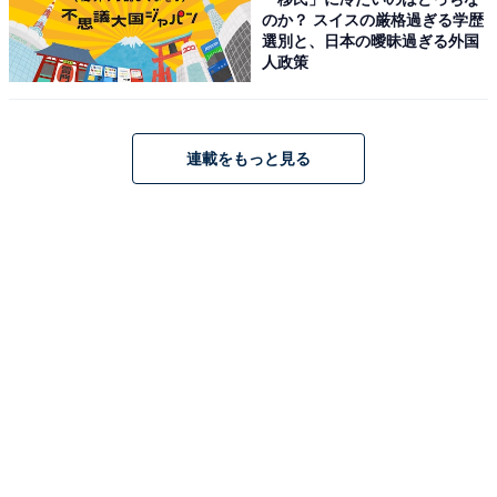
のか？ スイスの厳格過ぎる学歴
選別と、日本の曖昧過ぎる外国
人政策
連載をもっと見る