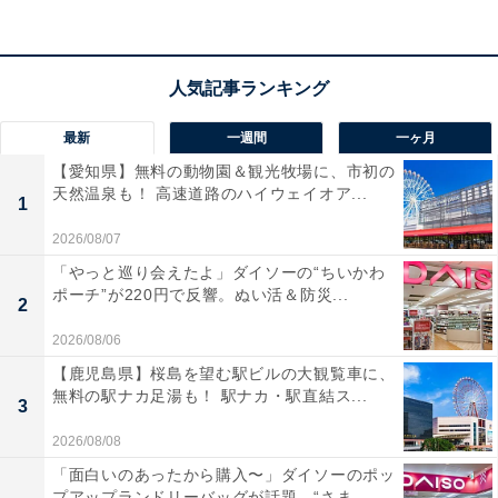
号認定」または「2号認定」の区分に応じた手続き理解
が求められます。内定者決定後、入園月の前月末まで
に、面接および健康診断の受診が条件となり、また港区
から転出した場合は退園となるため、転居予定のある人
は注意してください。
最新
一週間
一ヶ月
【愛知県】無料の動物園＆観光牧場に、市初の
天然温泉も！ 高速道路のハイウェイオア...
1
2026/08/07
「やっと巡り会えたよ」ダイソーの“ちいかわ
ポーチ”が220円で反響。ぬい活＆防災...
2
2026/08/06
【鹿児島県】桜島を望む駅ビルの大観覧車に、
無料の駅ナカ足湯も！ 駅ナカ・駅直結ス...
3
保育園一年生
2026/08/08
Amazonで見る
「面白いのあったから購入〜」ダイソーのポッ
プアップランドリーバッグが話題。“さま...