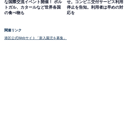
な国際交流イベント開催！ ポル
せ。コンビニ交付サービス利用
トガル、カタールなど世界各国
停止を告知。利用者は早めの対
の食べ物も
応を
関連リンク
港区公式Webサイト「新入園児を募集」
申込み手続きと注意点
申し込み受け付けは2025年11月11～22日まで。土日、
祝日を除く8時30分～17時に、子ども家庭支援部保育課
保育支援係、芝浦アイランドこども園、各総合支所区民
課保健福祉係のいずれかに必要書類を提出します。電子
申請も可能です。
申し込みには「幼児教育申込書」「同意書」などが必要
で、港区民であること、住民票等の提出、さらには「1