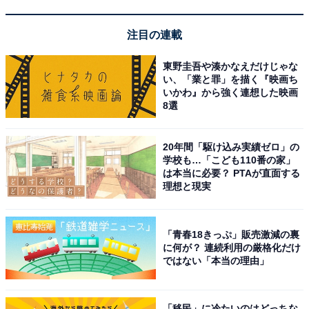
注目の連載
東野圭吾や湊かなえだけじゃな
い、「業と罪」を描く『映画ち
いかわ』から強く連想した映画
8選
20年間「駆け込み実績ゼロ」の
学校も…「こども110番の家」
は本当に必要？ PTAが直面する
理想と現実
「青春18きっぷ」販売激減の裏
に何が？ 連続利用の厳格化だけ
ではない「本当の理由」
「移民」に冷たいのはどっちな