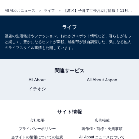
All About ニュース
ライフ
【港区】子育て世帯お助け情報！ 11月に認定こども園の新入園児の募集開始。4、5歳児が対象
ライフ
話題の生活雑貨やファッション、お出かけスポット情報など、暮らしがもっ
と楽しく、豊かになるヒントが満載。編集部が独自調査した、気になる他人
のライフスタイル事情も公開しています。
関連サービス
All About
All About Japan
イチオシ
サイト情報
会社概要
広告掲載
プライバシーポリシー
著作権・商標・免責事項
当サイトの情報についての注意
All About ニュースについて