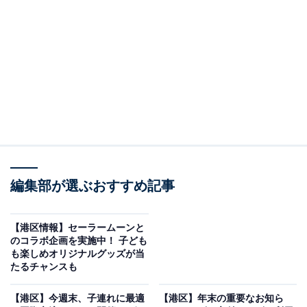
認定利用（保育の必要がない人）として4、5歳児を対象
としています。基本の利用時間は9～14時まで（幼児教
育時間）です。
教育時間外や長期休業中に保育が必要な場合には、預か
り保育（7時15分～18時15分）も利用できます。また、
入園には港区在住が条件で、港区外からの申込みは対象
外です。利用料は、住民税の課税額に基づいて月額や日
額が設定されており、非課税世帯などは費用負担が軽く
なるケースもあります。
編集部が選ぶおすすめ記事
【港区情報】セーラームーンと
のコラボ企画を実施中！ 子ども
も楽しめオリジナルグッズが当
たるチャンスも
【港区】今週末、子連れに最適
【港区】年末の重要なお知ら