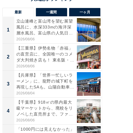
最新
一週間
一ヶ月
立山連峰と富山湾を望む展望
【兵庫
風呂に、水深333mの海洋深
ーメン
1
1
層水風呂。富山県の人気日
再現した
帰...
道...
2026/08/06
2026/08/0
【三重県】伊勢名物「赤福」
【三重
の直営店に、全国唯一のコメ
「鈴鹿天
2
2
ダ大判焼き店も！ 東名阪・
は100
伊...
2026/08/06
2026/08/0
【兵庫県】「世界一忙しいラ
「ミニオ
ーメン」に、龍野の城下町を
ッグ！ 
3
3
再現したSAも。山陽自動車
ど、夏限
道...
2026/08/04
2026/08/0
【千葉県】918㎡の県内最大
【埼玉
級マーケットから、廃校をリ
「行田天
4
4
ノベした直売所まで。ファ
は和の
ー...
が...
2026/08/06
2026/08/0
「1000円には見えなかった」
【石川