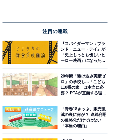
注目の連載
『スパイダーマン：ブラ
ンド・ニュー・デイ』が
「史上もっとも優しいヒ
ーロー映画」になった理
由。予習したい作品は？
20年間「駆け込み実績ゼ
ロ」の学校も…「こども
110番の家」は本当に必
要？ PTAが直面する理想
と現実
「青春18きっぷ」販売激
減の裏に何が？ 連続利用
の厳格化だけではない
「本当の理由」