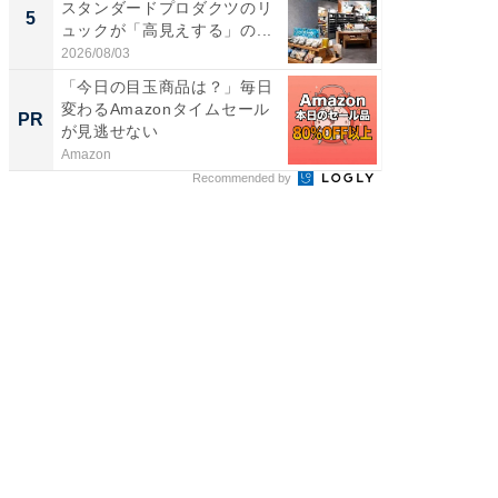
スタンダードプロダクツのリ
湯】「天
5
5
ュックが「高見えする」の...
賀ゆめ
お...
2026/08/03
2026/08/0
「今日の目玉商品は？」毎日
すべて
変わるAmazonタイムセール
るその
PR
PR
が見逃せない
Amazon
COCO VIL
Recommended by