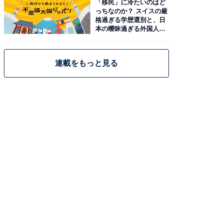
「移民」に冷たいのはど
っちなのか？ スイスの厳
格過ぎる学歴選別と、日
本の曖昧過ぎる外国人政
策
連載をもっと見る