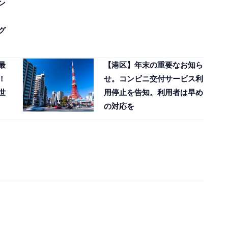
ン
グ
最
【港区】年末の重要なお知ら
！
せ。コンビニ交付サービス利
世
用停止を告知。利用者は早め
の対応を