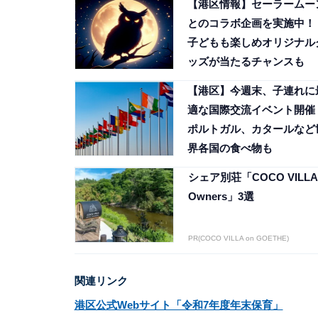
【港区情報】セーラームー
とのコラボ企画を実施中！
子どもも楽しめオリジナル
ッズが当たるチャンスも
【港区】今週末、子連れに
適な国際交流イベント開催
ポルトガル、カタールなど
界各国の食べ物も
シェア別荘「COCO VILLA
Owners」3選
PR(COCO VILLA on GOETHE)
関連リンク
港区公式Webサイト「令和7年度年末保育」