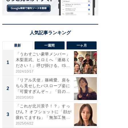
最新
一週間
一ヶ月
「うわすごい豪華メンバー」
「さす
木梨憲武、ヒロミへ「連絡く
は」高
1
1
ださい！」呼び掛ける。IS
災地を
S...
「カ...
2024/10/17
2026/08/0
「リアル天使」篠崎愛、肩を
「女の
ちら見せしたバスローブ姿に
介、バ
2
2
「可愛すぎんぞ～」「目の表
らのプレ
情...
愛...
2023/03/03
2026/08/0
「これが北川景子！？」すっ
「脚が
ぴん？ オフショットに「顔が
横川尚
3
3
疲れてますね」「無加工無
ムキな姿
表...
刃...
2025/04/22
2026/08/0