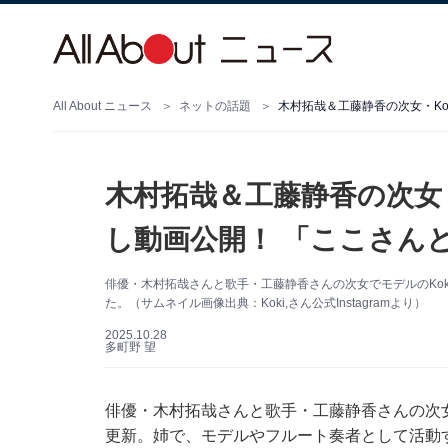
All About ニュース
ネットの話題
木村拓哉＆工藤静香の次女・Kok
木村拓哉＆工藤静香の次女・K
し動画公開！ 「ここさん
俳優・木村拓哉さんと歌手・工藤静香さんの次女でモデルのKoki,
た。（サムネイル画像出典：Koki,さん公式Instagramより）
2025.10.28
多町野 望
俳優・木村拓哉さんと歌手・工藤静香さんの次女でモデ
更新。姉で、モデルやフルート奏者として活動する