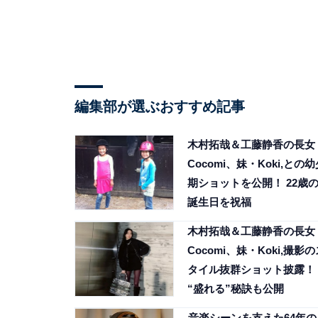
編集部が選ぶおすすめ記事
木村拓哉＆工藤静香の長女
Cocomi、妹・Koki,との
期ショットを公開！ 22歳
誕生日を祝福
木村拓哉＆工藤静香の長女
Cocomi、妹・Koki,撮影
タイル抜群ショット披露！
“盛れる”秘訣も公開
音楽シーンを支えた64年の