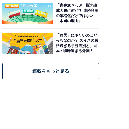
「青春18きっぷ」販売激
減の裏に何が？ 連続利用
の厳格化だけではない
「本当の理由」
「移民」に冷たいのはど
っちなのか？ スイスの厳
格過ぎる学歴選別と、日
本の曖昧過ぎる外国人政
策
連載をもっと見る