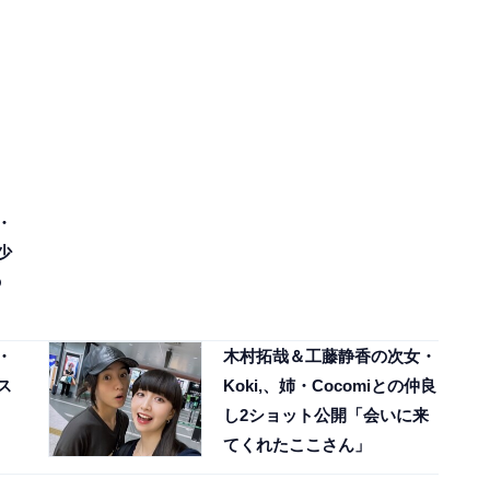
・
幼少
の
・
木村拓哉＆工藤静香の次女・
のス
Koki,、姉・Cocomiとの仲良
し2ショット公開「会いに来
てくれたここさん」