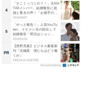
「そこくっつくの？！」元NG
「え、
T48メンバー、結婚報告に祝
芸人、2
4
4
福と驚きの声！「お相手の...
エットに
2026/08/07
2026/08/0
「やっと報告！」人気YouTu
「脳がバ
ber、イケメン夫の顔出しで
装姿が話
5
5
結婚報告「明日はショッ...
のお父さ
2026/01/15
2026/08/0
【西野亮廣】ビジネス書最新
GOETH
刊『北極星 僕たちはどう働
を組み
PR
PR
くか』
FINCHI on GOETHE
FINCHI o
Recommended by