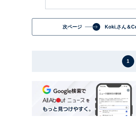
次ページ
Koki,さん
1