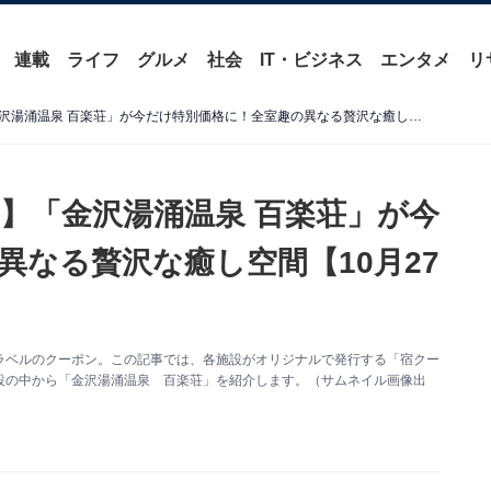
連載
ライフ
グルメ
社会
IT・ビジネス
エンタメ
リ
【楽天トラベル宿クーポン】「金沢湯涌温泉 百楽荘」が今だけ特別価格に！全室趣の異なる贅沢な癒し空間【10月27日】
】「金沢湯涌温泉 百楽荘」が今
異なる贅沢な癒し空間【10月27
ラベルのクーポン。この記事では、各施設がオリジナルで発行する「宿クー
設の中から「金沢湯涌温泉 百楽荘」を紹介します。（サムネイル画像出