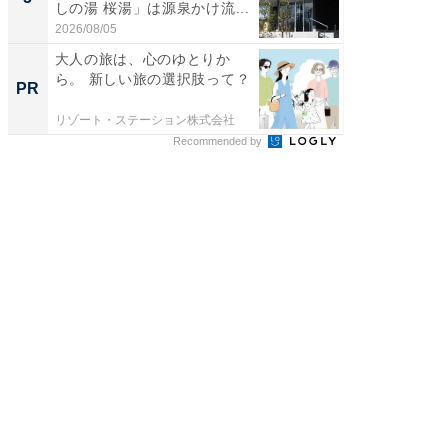
しの湯 桜湯」は源泉かけ流...
は和の
が...
2026/08/05
2026/08/0
大人の旅は、心のゆとりか
大人の
ら。 新しい旅の選択肢って？
ら。 新
PR
PR
リゾート・ステーション株式会社
リゾート
Recommended by