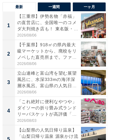
最新
一週間
一ヶ月
【三重県】伊勢名物「赤福」
【兵庫
の直営店に、全国唯一のコメ
ーメン
1
1
ダ大判焼き店も！ 東名阪・
再現した
伊...
道...
2026/08/06
2026/08/0
【千葉県】918㎡の県内最大
【三重
級マーケットから、廃校をリ
「鈴鹿天
2
2
ノベした直売所まで。ファ
は100
ー...
2026/08/06
2026/08/0
立山連峰と富山湾を望む展望
ステラ
風呂に、水深333mの海洋深
詰め放題
3
3
層水風呂。富山県の人気日
00円で「
帰...
2026/08/06
2026/08/0
「これ絶対に便利なやつや」
「ミニオ
ダイソーの折り畳み式ランド
ッグ！ 
4
4
リーバスケットが高評価「使
ど、夏限
わ...
2026/08/03
2026/08/0
【山梨県の人気日帰り温泉】
【埼玉
「山梨日帰り温泉 源泉かけ流
「行田天
5
5