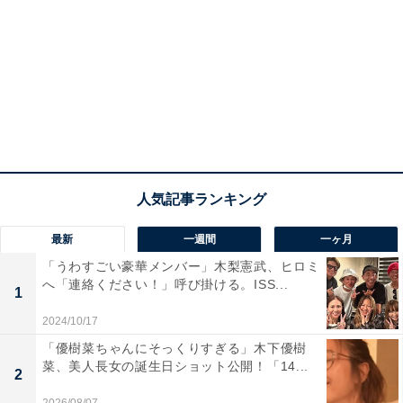
最新
一週間
一ヶ月
「うわすごい豪華メンバー」木梨憲武、ヒロミ
へ「連絡ください！」呼び掛ける。ISS...
1
2024/10/17
「優樹菜ちゃんにそっくりすぎる」木下優樹
菜、美人長女の誕生日ショット公開！「14...
2