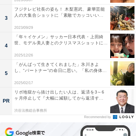
2026/08/07
フジテレビ社長の姿も！ 木梨憲武、豪華芸能
人の大集合ショットに「素敵でカッコいい...
3
2023/09/29
「年々イケメン」サッカー日本代表・上田綺
世、モデル美人妻とのクリスマスショットに...
4
2025/12/26
「がんばって生きてくれました」氷川きよ
し、“パートナー”の命日に思い。「私の身体...
5
2025/02/17
リボ地獄から抜け出したい人は、返済を3～6
ヶ月停止して『大幅に減額してから返済す...
PR
渋谷法務総合事務所
Recommended by