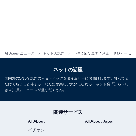
All About ニュース
ネットの話題
「控えめな真美子さん」ドジャース夫人会、集合写真に真美子さん登場で「勝利の女神」「これは勝つ」の声！
ネットの話題
国内外のSNSで話題の人＆トピックをタイムリーにお届けします。知ってる
だけでちょっと得する、なんだか楽しい気分になれる、ネット発「知ら（な
きゃ）損」ニュースが盛りだくさん。
関連サービス
All About
All About Japan
イチオシ