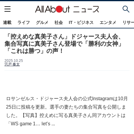
連載
ライフ
グルメ
社会
IT・ビジネス
エンタメ
リサ
「控えめな真美子さん」ドジャース夫人会、
集合写真に真美子さん登場で「勝利の女神」
「これは勝つ」の声！
2025.10.25
宍戸 奏太
ロサンゼルス・ドジャース夫人会の公式Instagramは10月
25日に投稿を更新。選手の妻たちの集合写真を公開しま
した。【写真】控えめに写る真美子さん同アカウントは
「WS game 1… let’s ...