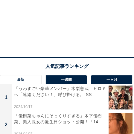
最新
一週間
一ヶ月
「うわすごい豪華メンバー」木梨憲武、ヒロミ
へ「連絡ください！」呼び掛ける。ISS...
1
2024/10/17
「優樹菜ちゃんにそっくりすぎる」木下優樹
菜、美人長女の誕生日ショット公開！「14...
2