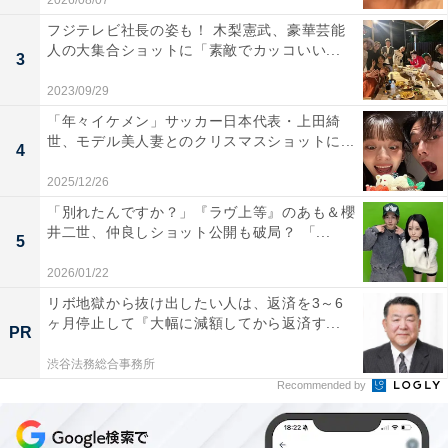
2026/08/07
フジテレビ社長の姿も！ 木梨憲武、豪華芸能
人の大集合ショットに「素敵でカッコいい...
3
2023/09/29
「年々イケメン」サッカー日本代表・上田綺
世、モデル美人妻とのクリスマスショットに...
4
2025/12/26
「別れたんですか？」『ラヴ上等』のあも＆櫻
井二世、仲良しショット公開も破局？ 「...
5
2026/01/22
リボ地獄から抜け出したい人は、返済を3～6
ヶ月停止して『大幅に減額してから返済す...
PR
渋谷法務総合事務所
Recommended by