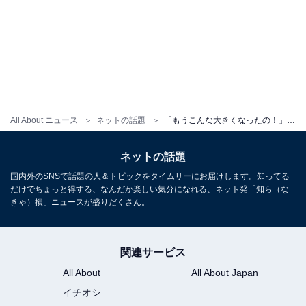
All About ニュース
ネットの話題
「もうこんな大きくなったの！」藤森慎吾、娘の顔出しショット公開「我が子ながら可愛すぎる」溺愛
ネットの話題
国内外のSNSで話題の人＆トピックをタイムリーにお届けします。知ってる
だけでちょっと得する、なんだか楽しい気分になれる、ネット発「知ら（な
きゃ）損」ニュースが盛りだくさん。
関連サービス
All About
All About Japan
イチオシ