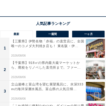
宿泊者からは「お風呂が広くて気持ちいい」「庭園散歩
が楽しかった」と好評。温泉も観光も満喫したい人にぴ
ったりのホテルです。
最新
一週間
一ヶ月
【三重県】伊勢名物「赤福」の直営店に、全国
唯一のコメダ大判焼き店も！ 東名阪・伊...
1
2026/08/06
【千葉県】918㎡の県内最大級マーケットか
ら、廃校をリノベした直売所まで。ファー...
2
2026/08/06
立山連峰と富山湾を望む展望風呂に、水深333
mの海洋深層水風呂。富山県の人気日帰...
3
2026/08/06
「これ絶対に便利なやつや」ダイソーの折り畳