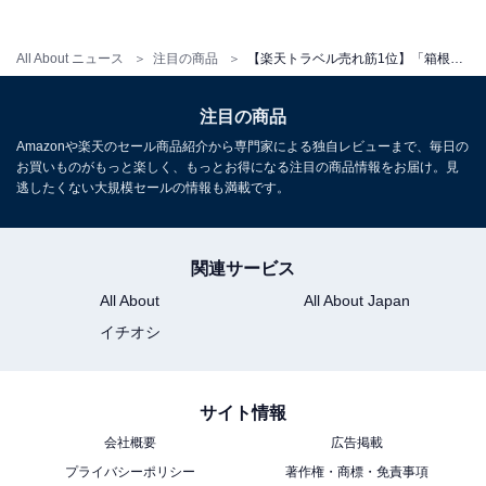
All About ニュース
注目の商品
【楽天トラベル売れ筋1位】「箱根湯本温泉 天成園」は日帰りも宿泊も楽しめる極上温泉リゾート【10月22日】
注目の商品
Amazonや楽天のセール商品紹介から専門家による独自レビューまで、毎日の
お買いものがもっと楽しく、もっとお得になる注目の商品情報をお届け。見
逃したくない大規模セールの情報も満載です。
関連サービス
All About
All About Japan
イチオシ
サイト情報
会社概要
広告掲載
プライバシーポリシー
著作権・商標・免責事項