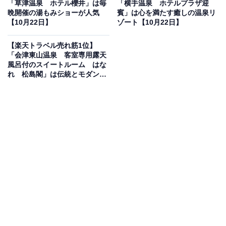
「草津温泉 ホテル櫻井」は毎
「横手温泉 ホテルプラザ迎
晩開催の湯もみショーが人気
賓」は心を満たす癒しの温泉リ
【10月22日】
ゾート【10月22日】
【楽天トラベル売れ筋1位】
「会津東山温泉 客室専用露天
風呂付のスイートルーム はな
楽天トラベルでホテルを見る
れ 松島閣」は伝統とモダンが
融合した上質な隠れ宿【10月22
日】
この宿泊施設のおすすめポイントは？
箱根湯本温泉にある「天成園」は、開放感あふれる全天
候型の屋上天空大露天風呂が人気の大型宿。滝や川が流
れる庭園には神社もあり、自然の中で癒やしの時間を過
ごせます。旬の食材を使ったビュッフェやエステ施設も
充実。