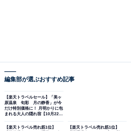
編集部が選ぶおすすめ記事
【楽天トラベルセール】「美ヶ
原温泉 旬彩 月の静香」が今
だけ特別価格に！ 月明かりに包
画像出典：楽天トラベル
まれる大人の隠れ宿【10月22
日】
「箱根の301室以上のホテル・旅館」で1位を獲得してい
【楽天トラベル売れ筋1位】
【楽天トラベル売れ筋1位】
るのは、「箱根湯本温泉 天成園」です。