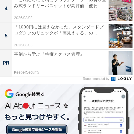
楽天トラベルの「5と0のつく日」キャンペーンと
み式ランドリーバスケットが高評価「使わ...
4
は？
2026/08/03
「1000円には見えなかった」スタンダードプ
楽天トラベルでは、毎月5日・10日・15日・20日・25
ロダクツのリュックが「高見えする」の...
5
日・30日に特別キャンペーンを実施。対象日にエントリ
2026/08/03
ー＆予約をすると、宿泊料金が特別価格になるほか、ポ
イント還元率もアップします。
事例から学ぶ『特権アクセス管理』
PR
さらに、キャンペーン対象施設の中には、期間限定のス
KeeperSecurity
ペシャルプランや豪華特典が付く場合もあります。旅行
Recommended by
をお得に楽しみたい方は、ぜひこの機会を活用しましょ
う。
＞楽天トラベルでキャンペーンを見る
※掲載されている情報は記事公開時のものです。あらか