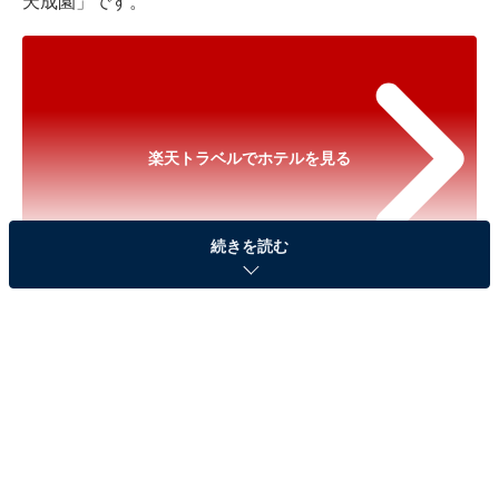
天成園」です。
楽天トラベルでホテルを見る
続きを読む
※以下のセール情報は2025年10月22日17時45分現在の
ものです。料金の変更、満室の場合もあります。
※本記事で紹介している商品の購入やサービスの利用により、売上の一部が
オールアバウトに還元されることがあります。
「箱根湯本温泉 天成園」は屋上天空大露天風呂
が人気