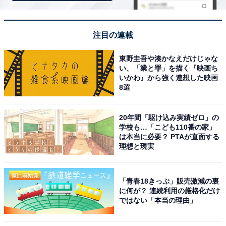
じめご了承ください。また、記事中の宿泊プランを予約
すると、売上の一部がオールアバウトに還元されること
があります。
注目の連載
東野圭吾や湊かなえだけじゃな
この記事の執筆者：
All About ニュース お買
い、「業と罪」を描く『映画ち
いかわ』から強く連想した映画
いもの部
8選
Amazonのセール商品から売れ筋ランキングまで、毎日のお買いも
のがもっと楽しく、もっとお得になる情報をお届け。編集部員によ
20年間「駆け込み実績ゼロ」の
る独自レビューなど、ここでしか手に入らない情報も満載です。
...続きを読む
学校も…「こども110番の家」
は本当に必要？ PTAが直面する
理想と現実
こちらもおすすめ
【楽天トラベルセール】「松島温泉 ホテル絶
「青春18きっぷ」販売激減の裏
景の館」が今だけ特別価格に！ 松島湾を一望す
に何が？ 連続利用の厳格化だけ
る圧巻の眺望宿【10月22日】
ではない「本当の理由」