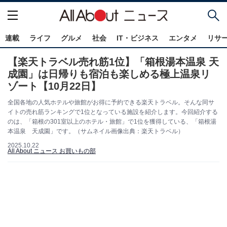
連載
ライフ
グルメ
社会
IT・ビジネス
エンタメ
リサ
【楽天トラベル売れ筋1位】「箱根湯本温泉 天
成園」は日帰りも宿泊も楽しめる極上温泉リ
ゾート【10月22日】
全国各地の人気ホテルや旅館がお得に予約できる楽天トラベル。そんな同サ
イトの売れ筋ランキングで1位となっている施設を紹介します。今回紹介する
のは、「箱根の301室以上のホテル・旅館」で1位を獲得している、「箱根湯
本温泉 天成園」です。（サムネイル画像出典：楽天トラベル）
2025.10.22
All About ニュース お買いもの部