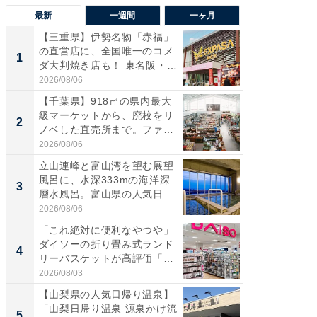
最新
一週間
一ヶ月
【三重県】伊勢名物「赤福」
【兵庫
の直営店に、全国唯一のコメ
ーメン
1
1
ダ大判焼き店も！ 東名阪・
再現した
伊...
道...
2026/08/06
2026/08/0
【千葉県】918㎡の県内最大
【三重
級マーケットから、廃校をリ
「鈴鹿天
2
2
ノベした直売所まで。ファ
は100
ー...
2026/08/06
2026/08/0
立山連峰と富山湾を望む展望
ステラ
風呂に、水深333mの海洋深
詰め放題
3
3
層水風呂。富山県の人気日
00円で「
帰...
2026/08/06
2026/08/0
「これ絶対に便利なやつや」
「ミニオ
ダイソーの折り畳み式ランド
ッグ！ 
4
4
リーバスケットが高評価「使
ど、夏限
わ...
2026/08/03
2026/08/0
【山梨県の人気日帰り温泉】
【埼玉
「山梨日帰り温泉 源泉かけ流
「行田天
5
5