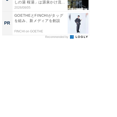
しの湯 桜湯」は源泉かけ流...
は和の
が...
2026/08/05
2026/08/0
GOETHEとFINCHIがタッグ
「え、
を組み、新メディアを創設
の？」8
PR
PR
場！Ama
FINCHI on GOETHE
Amazon
Recommended by