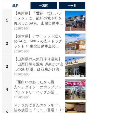
最新
一週間
一ヶ月
【兵庫県】「世界一忙しいラ
「気に
ーメン」に、龍野の城下町を
る〜」3
1
1
再現したSAも。山陽自動車
バー」
道...
好...
2026/08/04
2026/07/3
【栃木県】アウトレット近く
【三重
のSAに、600㎡の広々ドッグ
「鈴鹿天
2
2
ランも！ 東北自動車道の...
は100
2026/08/05
2026/08/0
【山梨県の人気日帰り温泉】
「ミニオ
「山梨日帰り温泉 源泉かけ流
ッグ！ 
3
3
しの湯 桜湯」は源泉かけ流...
ど、夏限
2026/08/05
2026/08/0
「面白いのあったから購
ステラ
入〜」ダイソーのポップアッ
詰め放題
4
4
プランドリーバッグが話
00円で「
題。“さま...
2026/08/03
2026/08/0
ステラおばさんのクッキー、
【埼玉
詰め放題に「ミニ」登場！ 15
「行田天
5
5