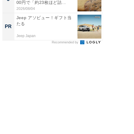
00円で「約23枚ほど詰...
は和の
が...
2026/08/04
2026/08/0
Jeep アソビュー！ギフト当
【DM発
たる
を抑え
PR
PR
ール便
Jeep Japan
チクタク
Recommended by