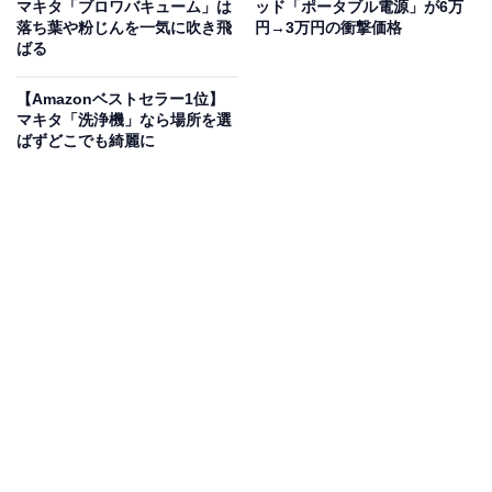
マキタ「ブロワバキューム」は
ッド「ポータブル電源」が6万
落ち葉や粉じんを一気に吹き飛
円→3万円の衝撃価格
ばる
Marshall ワイヤレスオンイヤーヘッドホン Major V ブラ
【Amazonベストセラー1位】
ック Bluetooth / 連続再生100時間 / Qi充電対応/通話対応
マキタ「洗浄機」なら場所を選
【国内正規品】
ばずどこでも綺麗に
Amazonで見る
マーシャルのワイヤレスヘッドホン「Major V」は現在
17％オフの特別価格・税込1万8990円で販売中。タイム
セールの終了時期は明らかにされておらず、
在庫がなく
なり次第終了する可能性もあります
。
この商品のおすすめポイントは？
40mmのダイナミックドライバーを搭載
し、幅広いジャ
ンルでクリアかつ迫力のあるサウンドを実現。
最大約