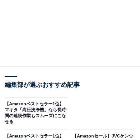
Amazonで商品を見る
※以下のセール情報は2025年10月22日13時現在のもの
です。値段の変更、売り切れの場合もあります。
※本記事で紹介している商品の購入やサービスの利用により、売上の一部が
オールアバウトに還元されることがあります。
編集部が選ぶおすすめ記事
マーシャル「ワイヤレスヘッドホン」が“今だ
【Amazonベストセラー1位】
け”の限定価格に！ 17％オフで登場
マキタ「高圧洗浄機」なら長時
間の連続作業もスムーズにこな
せる
【Amazonベストセラー1位】
【Amazonセール】JVCケンウ