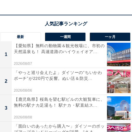
100時間の連続再生
で、通勤・通学はもちろん、長距離
の旅行でも充電の心配がいりません。
Qi規格によるワイ
ヤレス充電に対応
し、置くだけで簡単チャージ！ 15分の
急速充電で約15時間も使えるのも頼もしいポイントで
す。Bluetooth 5.3やマルチポイント接続、専用アプリで
最新
一週間
一ヶ月
のイコライザー設定など、便利な機能も満載！
【愛知県】無料の動物園＆観光牧場に、市初の
天然温泉も！ 高速道路のハイウェイオア...
1
ユーザーからは「おしゃれ感が一層増します！」「軽く
2026/08/07
て良く出来たヘッドホンです」という声があがっていま
「やっと巡り会えたよ」ダイソーの“ちいかわ
す。一方で、「外の音が聞こえる」という声も。デザイ
ポーチ”が220円で反響。ぬい活＆防災...
2
ンもこだわりたい人や、たくさん音楽を聴く人には、お
2026/08/06
すすめの商品といえそうです。
【鹿児島県】桜島を望む駅ビルの大観覧車に、
無料の駅ナカ足湯も！ 駅ナカ・駅直結ス...
3
2026/08/08
「面白いのあったから購入〜」ダイソーのポッ