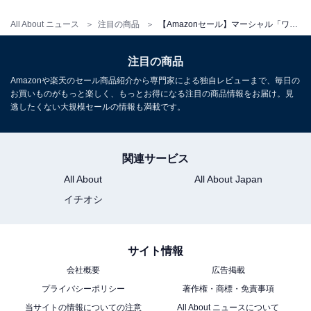
All About ニュース
注目の商品
【Amazonセール】マーシャル「ワイヤレスヘッドホン」が2万3000円→1万9000円の衝撃価格
注目の商品
Amazonや楽天のセール商品紹介から専門家による独自レビューまで、毎日の
お買いものがもっと楽しく、もっとお得になる注目の商品情報をお届け。見
Marshall ワイヤレススピーカー Bluetoothスピーカー
逃したくない大規模セールの情報も満載です。
ACTON III BLACK (ブラック) 【国内正規品】
Amazonで見る
関連サービス
All About
All About Japan
マーシャル「Willen II」
イチオシ
サイト情報
会社概要
広告掲載
プライバシーポリシー
著作権・商標・免責事項
当サイトの情報についての注意
All About ニュースについて