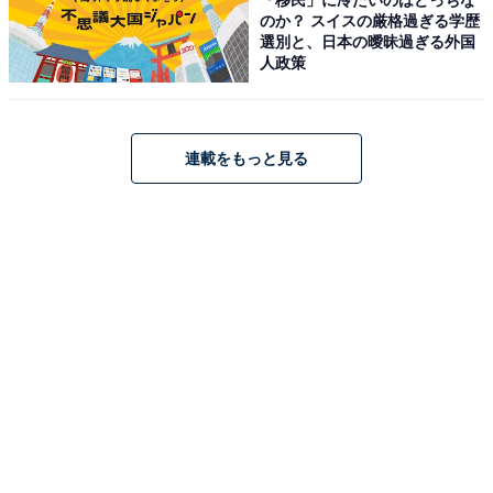
のか？ スイスの厳格過ぎる学歴
選別と、日本の曖昧過ぎる外国
人政策
マーシャル「Motif Ⅱ」
連載をもっと見る
Marshall ノイズキャンセリング完全ワイヤレスイヤホン
Motif Ⅱ A.N.C. ブラック 連続再生30時間/Qi充電対応/通
話対応 【国内正規品】
Amazonで見る
マーシャル「Acton III」