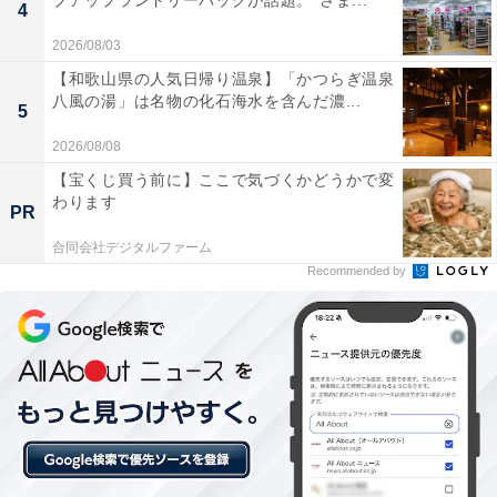
プアップランドリーバッグが話題。“さま...
4
2026/08/03
【和歌山県の人気日帰り温泉】「かつらぎ温泉
八風の湯」は名物の化石海水を含んだ濃...
5
2026/08/08
【宝くじ買う前に】ここで気づくかどうかで変
わります
PR
合同会社デジタルファーム
【今日チェックしたい】マーシャルの人気商品5選
Recommended by
マーシャル「Emberton III」