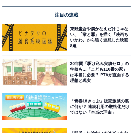
Marshall ワイヤレスポータブル防水スピーカー
注目の連載
Emberton III ブラック&ブラス 連続再生32時間/IP67防水
仕様/小型/急速充電 【国内正規品】
東野圭吾や湊かなえだけじゃな
い、「業と罪」を描く『映画ち
Amazonで見る
いかわ』から強く連想した映画
8選
マーシャル「Minor IV」
20年間「駆け込み実績ゼロ」の
学校も…「こども110番の家」
は本当に必要？ PTAが直面する
理想と現実
「青春18きっぷ」販売激減の裏
に何が？ 連続利用の厳格化だけ
ではない「本当の理由」
Marshall 完全ワイヤレスイヤホン Minor IV ブラック
Bluetooth/Qi充電対応/通話対応 【国内正規品】
Amazonで見る
「移民」に冷たいのはどっちな