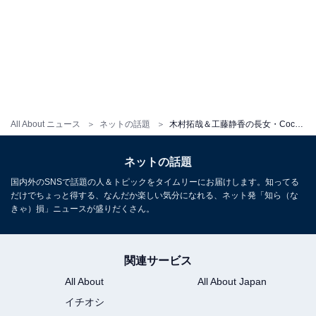
All About ニュース
ネットの話題
木村拓哉＆工藤静香の長女・Cocomi、「勢い」で購入したミニスカから美脚を披露！ 「盛れすぎている」
ネットの話題
国内外のSNSで話題の人＆トピックをタイムリーにお届けします。知ってる
だけでちょっと得する、なんだか楽しい気分になれる、ネット発「知ら（な
きゃ）損」ニュースが盛りだくさん。
関連サービス
All About
All About Japan
イチオシ