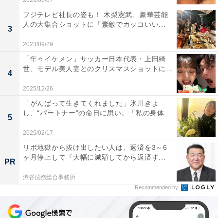
2026/08/07
フジテレビ社長の姿も！ 木梨憲武、豪華芸能
人の大集合ショットに「素敵でカッコいい...
3
2023/09/29
「年々イケメン」サッカー日本代表・上田綺
世、モデル美人妻とのクリスマスショットに...
4
2025/12/26
「がんばって生きてくれました」氷川きよ
し、“パートナー”の命日に思い。「私の身体...
5
2025/02/17
リボ地獄から抜け出したい人は、返済を3～6
ヶ月停止して『大幅に減額してから返済す...
PR
渋谷法務総合事務所
Recommended by