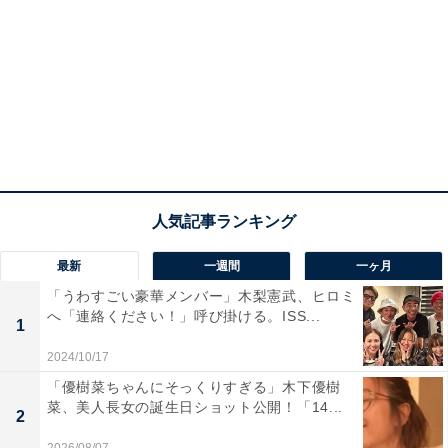
最新
一週間
一ヶ月
「うわすごい豪華メンバー」木梨憲武、ヒロミ
へ「連絡ください！」呼び掛ける。ISS...
1
2024/10/17
「優樹菜ちゃんにそっくりすぎる」木下優樹
菜、美人長女の誕生日ショット公開！「14...
2