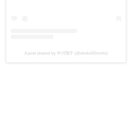
A post shared by 中川翔子 (@shoko55mmts)