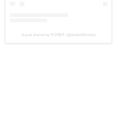
A post shared by 中川翔子 (@shoko55mmts)