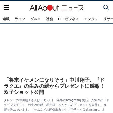
連載
ライフ
グルメ
社会
IT・ビジネス
エンタメ
リサ
「将来イケメンになりそう」中川翔子、『ド
ラクエ』の生みの親からプレゼントに感激！
双子ショット公開
タレントの中川翔子さんは10月21日、自身のInstagramを更新。人気作品『ド
ラゴンクエスト』の生みの親・堀井雄二さんからのプレゼントを公開し、反
響を呼んでいます。（サムネイル画像出典：中川翔子さん公式Instagramよ