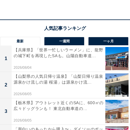
最新
一週間
一ヶ月
【兵庫県】「世界一忙しいラーメン」に、龍野
の城下町を再現したSAも。山陽自動車道...
1
2026/08/04
【山梨県の人気日帰り温泉】「山梨日帰り温泉
源泉かけ流しの湯 桜湯」は源泉かけ流...
2
2026/08/05
【栃木県】アウトレット近くのSAに、600㎡の
広々ドッグランも！ 東北自動車道の...
3
2026/08/05
「面白いのあったから購入〜」ダイソーのポッ