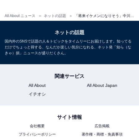
All About ニュース
ネットの話題
「将来イケメンになりそう」中川翔子、『ドラクエ』の生みの親からプレゼントに感激！ 双子ショット公開
ネットの話題
国内外のSNSで話題の人＆トピックをタイムリーにお届けします。知ってる
だけでちょっと得する、なんだか楽しい気分になれる、ネット発「知ら（な
きゃ）損」ニュースが盛りだくさん。
関連サービス
All About
All About Japan
イチオシ
サイト情報
会社概要
広告掲載
プライバシーポリシー
著作権・商標・免責事項