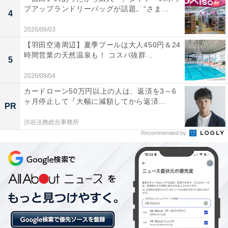
プアップランドリーバッグが話題。“さま...
4
2026/08/03
【羽田空港周辺】夏季プールは大人450円＆24
時間営業の天然温泉も！ コスパ抜群...
5
2026/08/04
カードローン50万円以上の人は、返済を3～6
ヶ月停止して『大幅に減額してから返済...
PR
渋谷法務総合事務所
Recommended by