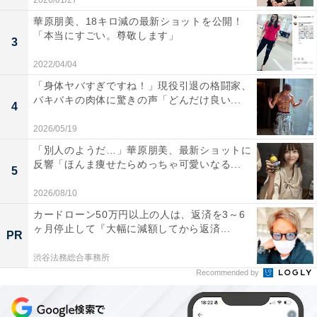
2026/01/27
華原朋美、18キロ減の最新ショットを公開！
「本当にすごい。尊敬します」
3
2022/04/04
「身体ヤバすぎですね！」現役引退の格闘家、
バキバキの肉体に驚きの声「どんだけ良い...
4
2026/05/19
「別人のようだ…」華原朋美、最新ショットに
反響「ほんま痩せたらめっちゃ可愛いなる...
5
2026/08/10
カードローン50万円以上の人は、返済を3～6
ヶ月停止して『大幅に減額してから返済...
PR
渋谷法務総合事務所
Recommended by