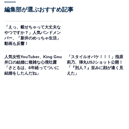
編集部が選ぶおすすめ記事
「えっ、載せちゃって大丈夫な
やつですか？」人気バンドメン
バー、「新井のめっちゃ生活」
動画も反響！
人気女性YouTuber、King Gnu
「スタイルオバケ！！！」指原
井口の結婚に複雑な心境吐露
莉乃、弾丸USJショット公開！
「さとるは、6年経ってついに
「『別人？』並みに顔が違く見
結婚をしたんだね」
えた」