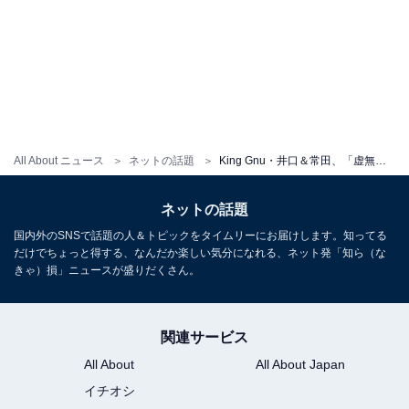
All About ニュース
ネットの話題
King Gnu・井口＆常田、「虚無シリーズ」再び？ USJで“怪しい”姿を披露「マジで意味がわからんすぎる」
ネットの話題
国内外のSNSで話題の人＆トピックをタイムリーにお届けします。知ってる
だけでちょっと得する、なんだか楽しい気分になれる、ネット発「知ら（な
きゃ）損」ニュースが盛りだくさん。
関連サービス
All About
All About Japan
イチオシ