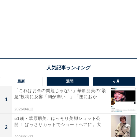
最新
一週間
一ヶ月
「これはお金の問題じゃない」華原朋美の“緊
急”投稿に反響「胸が痛い…」「逆におか...
1
2026/04/12
51歳・華原朋美、ほっそり美脚ショット公
開！ ばっさりカットでショートヘアに。大...
2