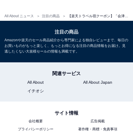
All About ニュース
注目の商品
【楽天トラベル宿クーポン】「会津東山温泉 庄助の宿 瀧の湯」が今だけ特別価格に！ 滝を望む絶景露天と旬の会津料理【10月20日】
注目の商品
Amazonや楽天のセール商品紹介から専門家による独自レビューまで、毎日の
お買いものがもっと楽しく、もっとお得になる注目の商品情報をお届け。見
逃したくない大規模セールの情報も満載です。
関連サービス
All About
All About Japan
イチオシ
サイト情報
会社概要
広告掲載
プライバシーポリシー
著作権・商標・免責事項