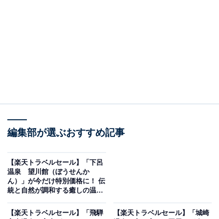
編集部が選ぶおすすめ記事
画像出典：楽天トラベル
「会津東山温泉 庄助の宿 瀧の湯」は、宿クーポンを
【楽天トラベルセール】「下呂
温泉 望川館（ぼうせんか
使うと3000円オフの特別価格で宿泊可能です。
ん）」が今だけ特別価格に！ 伝
統と自然が調和する癒しの温泉
旅【10月20日】
【楽天トラベルセール】「飛騨
【楽天トラベルセール】「城崎