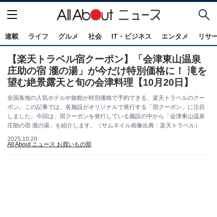
連載
ライフ
グルメ
社会
IT・ビジネス
エンタメ
リサ
【楽天トラベル宿クーポン】「会津東山温泉
庄助の宿 瀧の湯」が今だけ特別価格に！ 滝を
望む絶景露天と旬の会津料理【10月20日】
全国各地の人気ホテルや旅館が特別価格で予約できる、楽天トラベルのクー
ポン。この記事では、各施設がオリジナルで発行する「宿クーポン」に注目
しました。今回は、宿クーポンを発行している施設の中から「会津東山温泉
庄助の宿 瀧の湯」を紹介します。（サムネイル画像出典：楽天トラベル）
2025.10.20
All About ニュース お買いもの部