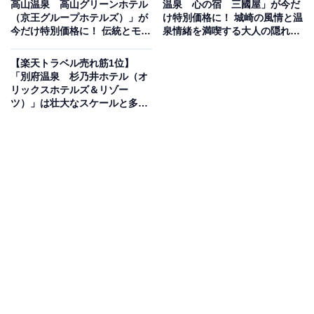
高山温泉 高山グリーンホテル
温泉 心の宿 三國屋」が今だ
（京王グループホテルズ）」が
け特別価格に！ 城崎の風情と温
今だけ特別価格に！ 伝統とモダ
泉情緒を満喫する大人の隠れ宿
楽天トラベルでホテルを見る
ンが融合する京王グループの名
【10月20日】
宿【10月20日】
【楽天トラベル売れ筋1位】
「別府温泉 杉乃井ホテル（オ
リックスホテルズ＆リゾー
ツ）」は壮大なスケールと多彩
な楽しみが魅力【10月20日】
この宿泊施設のおすすめポイントは？
会津東山温泉の老舗旅館「庄助の宿 瀧の湯」は、開湯
1300年・創業130余年の歴史を誇る温泉宿。名所「伏見
ヶ滝」を望む絶景露天風呂や貸切風呂で、無色透明のや
わらかな湯に癒されます。会津の郷土料理と会席料理を
融合させた「会津郷土会席料理」も人気で、地元食材の
滋味深い味わいを堪能できます。
宿泊者からは「滝を見ながらのお風呂も最高でした」