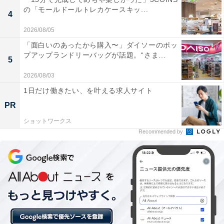
の宿泊不可 / 土 曜日の宿泊不可 / 35,000円（税込）以上
の「モールドールトレカケースキッ...
4
の宿泊料金
2026/08/05
「面白いのあったから購入〜」ダイソーのポッ
プアップランドリーバッグが話題。“さま...
5
2026/08/03
1日だけ働きたい、を叶える求人サイト
PR
ショットワークス
Recommended by
楽天トラベルの「宿クーポン」とは？