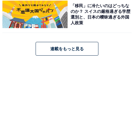
「移民」に冷たいのはどっちな
じめご了承ください。 また、記事中の宿泊プランを予約
のか？ スイスの厳格過ぎる学歴
すると、売上の一部がオールアバウトに還元されること
選別と、日本の曖昧過ぎる外国
人政策
があります。
この記事の執筆者：
All About ニュース お買
連載をもっと見る
いもの部
Amazonのセール商品から売れ筋ランキングまで、毎日のお買いも
のがもっと楽しく、もっとお得になる情報をお届け。編集部員によ
る独自レビューなど、ここでしか手に入らない情報も満載です。
...続きを読む
こちらもおすすめ
【楽天トラベル宿クーポン】「鳴子温泉 源蔵
の湯 鳴子観光ホテル」が今だけ特別価格に！
五色の湯を楽しむ老舗宿【10月20日】