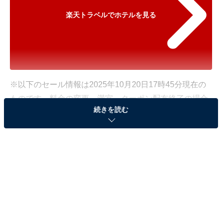
楽天トラベルでホテルを見る
※以下のセール情報は2025年10月20日17時45分現在の
ものです。料金の変更、満室、クーポン配布終了の場合
続きを読む
もあります。
※本記事で紹介している商品の購入やサービスの利用により、売上の一部が
オールアバウトに還元されることがあります。
「会津東山温泉 庄助の宿 瀧の湯」が宿クーポ
ンで特別価格に！