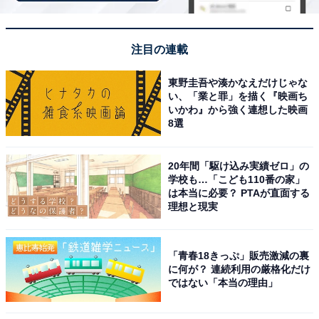
楽天トラベルでは、各宿泊施設がオリジナルで発行する
「宿クーポン」を使ってお得に宿泊施設を予約できま
注目の連載
す。掘り出し物もあるかもしれません。割引額や配布枚
数は宿泊施設によって異なるので、お得なクーポンをぜ
東野圭吾や湊かなえだけじゃな
ひ探してみてください。
い、「業と罪」を描く『映画ち
いかわ』から強く連想した映画
8選
20年間「駆け込み実績ゼロ」の
学校も…「こども110番の家」
は本当に必要？ PTAが直面する
楽天トラベルで宿クーポンを探す
理想と現実
「青春18きっぷ」販売激減の裏
に何が？ 連続利用の厳格化だけ
ではない「本当の理由」
※掲載されている情報は記事公開時のものです。あらか