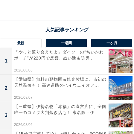
「牛のしゃぶしゃぶも美味しかったし、肉寿司、お刺身
等他のお料理もとても美味しくて、大満足」と好評。文
人墨客に愛された東山の地で、静かに時を重ねるような
滞在を楽しめる宿です。
クーポン詳細
最新
一週間
一ヶ月
「やっと巡り会えたよ」ダイソーの“ちいかわ
予約可能期間：2025年10月1日 00:00 ～ 2025年10月31
ポーチ”が220円で反響。ぬい活＆防災...
1
日 23:59
2026/08/06
宿泊可能期間：2025年10月1日 チェックイン ～ 2026年3
【愛知県】無料の動物園＆観光牧場に、市初の
月31日 チェックアウト
天然温泉も！ 高速道路のハイウェイオア...
2
枚数制限：先着100枚
利用条件：2025年12月27日～2026年1月3日の宿泊不可 /
2026/08/07
2026年3月20日～2026年3月21日の宿泊不可 / 2025年10
【三重県】伊勢名物「赤福」の直営店に、全国
唯一のコメダ大判焼き店も！ 東名阪・伊...
月11日～2025年10月12日の宿泊不可 / 2025年11月1日～
3
2025年11月2日の宿泊不可 / 2025年11月22日～2025年
2026/08/06
11月23日の宿泊不可 / 2026年2月21日～2026年2月22日
「15分で完成してめちゃ楽しかった」3COINS