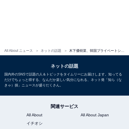
All About ニュース
ネットの話題
木下優樹菜、韓国プライベートショット公開「女優のウォン ジアンちゃんに間違えられませんでしたか？」
ネットの話題
国内外のSNSで話題の人＆トピックをタイムリーにお届けします。知ってる
だけでちょっと得する、なんだか楽しい気分になれる、ネット発「知ら（な
きゃ）損」ニュースが盛りだくさん。
関連サービス
All About
All About Japan
イチオシ