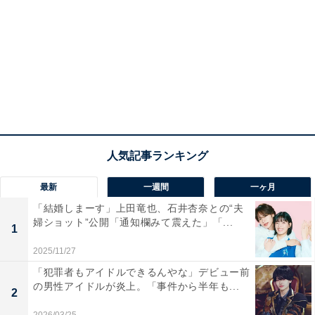
最新
一週間
一ヶ月
「結婚しまーす」上田竜也、石井杏奈との“夫
婦ショット”公開「通知欄みて震えた」「...
1
2025/11/27
「犯罪者もアイドルできるんやな」デビュー前
の男性アイドルが炎上。「事件から半年も...
2