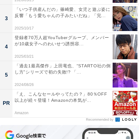
2026/03/25
「いつ子供産んだの」篠崎愛、女児と遊ぶ姿に
反響「もう愛ちゃんの子みたいだね」「完...
3
2025/10/17
登録者70万人超YouTuberグループ、メンバー
が10歳女子へのわいせつ誘拐容...
4
2025/03/21
「過去1最高傑作」上田竜也、“STARTO社の倒
し方”シリーズで初の失敗!? 「...
5
2024/08/26
「え、こんなセールやってたの？」80％OFF
以上が続々登場！Amazonの本気が...
PR
Amazon
Recommended by