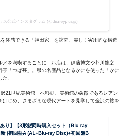
ープラス公式インスタグラム (@disneyplusjp)
化を体感できる「神田家」を訪問。美しく実用的な構造
ルメを満喫することに。お店は、伊藤博文や芥川龍之
料亭「つば甚」。県の名産品となるかにを使った「かに
した。
沢21世紀美術館」へ移動。美術館の象徴であるレアン
をはじめ、さまざまな現代アートを見学して金沢の旅を
り】【3形態同時購入セット（Blu-ray
 (初回盤A (AL+Blu-ray Disc)+初回盤B