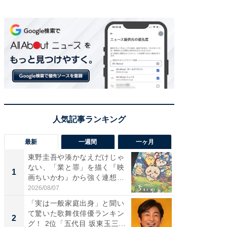
最新
一週間
一ヶ月
東野圭吾や湊かなえだけじゃ
【40代
ない、「業と罪」を描く『映
いと思う
1
1
画ちいかわ』から強く連想し
代タレン
た...
2026/08/07
2026/08/0
「実は一般家庭出身」と聞い
東野圭
て驚いた歌舞伎俳優ランキン
ない、
2
2
グ！ 2位「五代目 坂東玉三...
画ちい