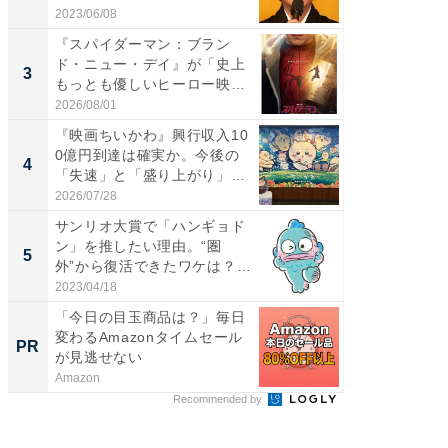
た...
2023/06/08
2026/08/0
『スパイダーマン：ブラン
ワケあ
ド・ニュー・デイ』が「史上
マ『フ
3
3
もっとも優しいヒーロー映
演技連発
画」に...
の...
2026/08/01
2026/08/0
『映画ちいかわ』興行収入10
「FRUI
0億円到達は確実か。今後の
うまい
4
4
「失速」と「盛り上がり」
ング！ 2
が...
2026/07/28
2026/08/0
サンリオ大賞で「ハンギョド
Amaz
ン」を推したい理由。“圏
0%OF
5
PR
外”から復活できたワケは？
投...
2023/04/18
Amazon
「今日の目玉商品は？」毎日
変わるAmazonタイムセール
PR
が見逃せない
Amazon
Recommended by