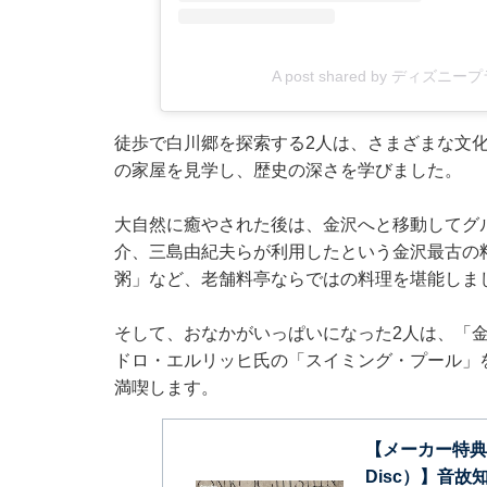
A post shared by ディズニ
徒歩で白川郷を探索する2人は、さまざまな文
の家屋を見学し、歴史の深さを学びました。
大自然に癒やされた後は、金沢へと移動してグ
介、三島由紀夫らが利用したという金沢最古の
粥」など、老舗料亭ならではの料理を堪能しま
そして、おなかがいっぱいになった2人は、「金
ドロ・エルリッヒ氏の「スイミング・プール」
満喫します。
【メーカー特典あ
Disc）】音故知新