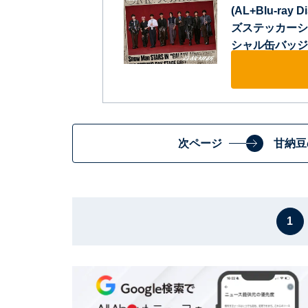
(AL+Blu-ray
ズステッカーシ
シャル缶バッジ（
次ページ
甘納豆
1