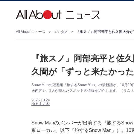
All About ニュース
エンタメ
『旅スノ』阿部亮平と佐久間大介が
『旅スノ』阿部亮平と佐久
久間が「ずっと来たかった
Snow Manの冠番組『旅するSnow Man』の最新話が、10月
送内容や、2人が訪れたスポットの情報を紹介します。（サムネイル
2025.10.24
ゆるま 小林
Snow Manのメンバーが出演する『旅するSnow Man 
東ローカル、以下『旅するSnow Man』）。10月