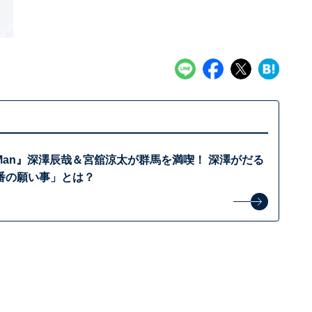
 Man』深澤辰哉＆宮舘涼太が群馬を満喫！ 深澤がだる
番の願い事」とは？