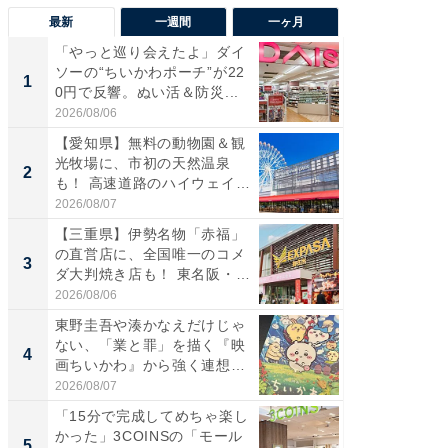
最新
一週間
一ヶ月
「やっと巡り会えたよ」ダイ
【兵庫
ソーの“ちいかわポーチ”が22
ーメン
1
1
0円で反響。ぬい活＆防災...
再現した
道...
2026/08/06
2026/08/0
【愛知県】無料の動物園＆観
【三重
光牧場に、市初の天然温泉
の直営
2
2
も！ 高速道路のハイウェイオ
ダ大判焼
ア...
伊...
2026/08/07
2026/08/0
【三重県】伊勢名物「赤福」
【千葉県
の直営店に、全国唯一のコメ
級マー
3
3
ダ大判焼き店も！ 東名阪・
ノベし
伊...
ー...
2026/08/06
2026/08/0
東野圭吾や湊かなえだけじゃ
ステラ
ない、「業と罪」を描く『映
詰め放題
4
4
画ちいかわ』から強く連想し
00円で「
た...
2026/08/07
2026/08/0
「15分で完成してめちゃ楽し
立山連
かった」3COINSの「モール
風呂に、
5
5