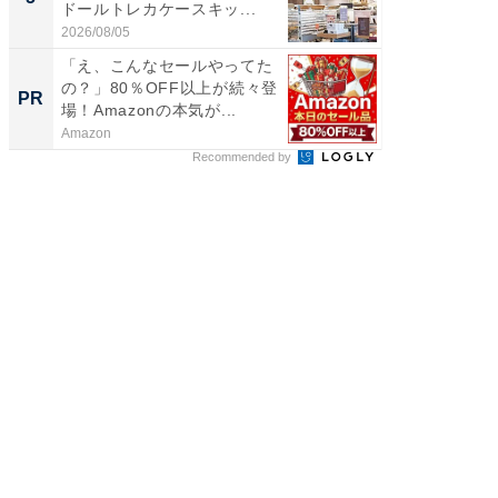
ドールトレカケースキッ...
層水風
帰...
2026/08/05
2026/08/0
「え、こんなセールやってた
「今日
の？」80％OFF以上が続々登
変わるA
PR
PR
場！Amazonの本気が...
が見逃
Amazon
Amazon
Recommended by