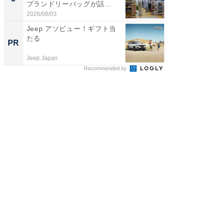
プランドリーバッグが話
は和の
題。“さま...
が...
2026/08/03
2026/08/0
Jeep アソビュー！ギフト当
GOETH
たる
を組み
PR
PR
Jeep Japan
FINCHI o
Recommended by