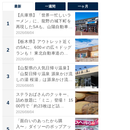
最新
一週間
一ヶ月
【兵庫県】「世界一忙しいラ
「気に
ーメン」に、龍野の城下町を
る〜」3
1
1
再現したSAも。山陽自動車
バー」
道...
好...
2026/08/04
2026/07/3
【栃木県】アウトレット近く
【三重
のSAに、600㎡の広々ドッグ
「鈴鹿天
2
2
ランも！ 東北自動車道の...
は100
2026/08/05
2026/08/0
【山梨県の人気日帰り温泉】
「ミニオ
「山梨日帰り温泉 源泉かけ流
ッグ！ 
3
3
しの湯 桜湯」は源泉かけ流...
ど、夏限
2026/08/05
2026/08/0
ステラおばさんのクッキー、
ステラ
詰め放題に「ミニ」登場！ 15
詰め放題
4
4
00円で「約23枚ほど詰...
00円で「
2026/08/04
2026/08/0
「面白いのあったから購
【埼玉
入〜」ダイソーのポップアッ
「行田天
5
5