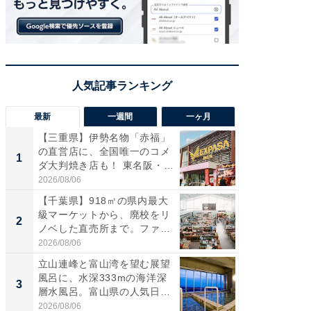
最新
一週間
一ヶ月
【三重県】伊勢名物「赤福」
【兵庫
の直営店に、全国唯一のコメ
ーメン
1
1
ダ大判焼き店も！ 東名阪・
再現した
伊...
道...
2026/08/06
2026/08/0
【千葉県】918㎡の県内最大
【三重
級マーケットから、廃校をリ
の直営
2
2
ノベした直売所まで。ファ
ダ大判焼
ー...
伊...
2026/08/06
2026/08/0
立山連峰と富山湾を望む展望
【千葉県
風呂に、水深333mの海洋深
級マー
3
3
層水風呂。富山県の人気日
ノベし
帰...
ー...
2026/08/06
2026/08/0