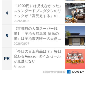
「1000円には見えなかった」
ステラ
スタンダードプロダクツのリ
詰め放題
4
4
ュックが「高見えする」の...
00円で「
2026/08/03
2026/08/0
【京都府の人気スーパー銭
立山連
湯】「宇治天然温泉 源氏の
風呂に、
5
5
湯」は宇治市内唯一の天然温
層水風
泉と...
帰...
2026/08/07
2026/08/0
「今日の目玉商品は？」毎日
専門家
変わるAmazonタイムセール
カラダ
PR
PR
が見逃せない
Amazon
森永乳業
Recommended by