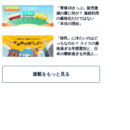
「青春18きっぷ」販売激
減の裏に何が？ 連続利用
の厳格化だけではない
「本当の理由」
「移民」に冷たいのはど
っちなのか？ スイスの厳
格過ぎる学歴選別と、日
本の曖昧過ぎる外国人政
策
連載をもっと見る