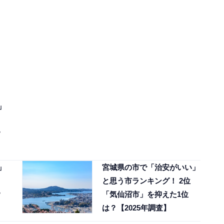
」
？
」
宮城県の市で「治安がいい」
と思う市ランキング！ 2位
？
「気仙沼市」を抑えた1位
は？【2025年調査】