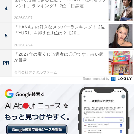
レント」ランキング！ 2位「目黒蓮...
4
この記事の執筆者：
坂上 恵
2026/08/07
「HANA」の好きなメンバーランキング！ 2位
All About ニュースの編集者。オールアバウトに入社後、SNSトレン
「YURI」を抑えた1位は？【20...
ドにフォーカスした記事執筆やSEOライティングの経験を経て、の
5
ちにAll About ニュースチームのメンバーに加入。現在は旅行・カル
...続きを読む
2026/07/24
チャー・エンタメなどを中心に企画編集を担当。東京都出身。居酒
屋巡りとスポーツ観戦が生きがい。
「2027年の宝くじ当選者は〇〇です」占い師
が暴露
PR
次ページ
3位までのランキング結果を見る
合同会社デジタルファーム
Recommended by