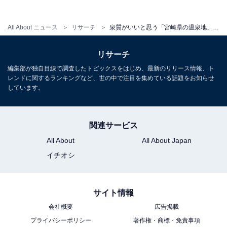
All About ニュース
リサーチ
泉質がいいと思う「宮崎県の温泉地」ランキング！ 2位「京町温泉」を抑えた1位は？【2025年調査】
リサーチ
編集部が独自目線で調査したトピックスをはじめ、最新のリリース情報、ト
レンドに関するランキングなど、世の中で注目を集めている話題をお知らせ
しています。
関連サービス
All About
All About Japan
イチオシ
サイト情報
会社概要
広告掲載
プライバシーポリシー
著作権・商標・免責事項