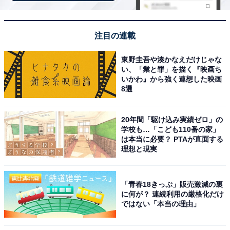
注目の連載
東野圭吾や湊かなえだけじゃな
い、「業と罪」を描く『映画ち
いかわ』から強く連想した映画
こちらもおすすめ
8選
泉質がいいと思う「佐賀県の温泉地」ランキン
グ！ 2位「熊の川温泉」を抑えた1位は？
20年間「駆け込み実績ゼロ」の
【2025年調査】
学校も…「こども110番の家」
は本当に必要？ PTAが直面する
理想と現実
「青春18きっぷ」販売激減の裏
に何が？ 連続利用の厳格化だけ
ではない「本当の理由」
1
2