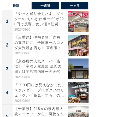
最新
一週間
一ヶ月
「やっと巡り会えたよ」ダイ
【兵庫
ソーの“ちいかわポーチ”が22
ーメン
1
1
0円で反響。ぬい活＆防災...
再現した
道...
2026/08/06
2026/08/0
【三重県】伊勢名物「赤福」
【三重
の直営店に、全国唯一のコメ
の直営
2
2
ダ大判焼き店も！ 東名阪・
ダ大判焼
伊...
伊...
2026/08/06
2026/08/0
【京都府の人気スーパー銭
【千葉県
湯】「宇治天然温泉 源氏の
級マー
3
3
湯」は宇治市内唯一の天然温
ノベし
泉と...
ー...
2026/08/07
2026/08/0
「1000円には見えなかった」
ステラ
スタンダードプロダクツのリ
詰め放題
4
4
ュックが「高見えする」の...
00円で「
2026/08/03
2026/08/0
【千葉県】918㎡の県内最大
立山連
級マーケットから、廃校をリ
風呂に、
5
5