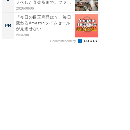
ノベした直売所まで。ファ
層水風
ー...
帰...
2026/08/06
2026/08/0
「今日の目玉商品は？」毎日
「今日
変わるAmazonタイムセール
変わるA
PR
PR
が見逃せない
が見逃
Amazon
Amazon
Recommended by