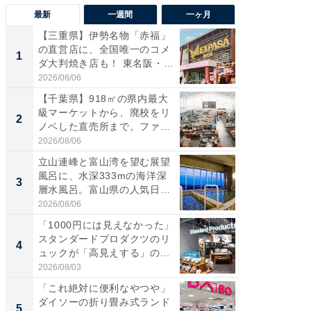
最新
一週間
一ヶ月
【三重県】伊勢名物「赤福」
【兵庫
の直営店に、全国唯一のコメ
ーメン
1
1
ダ大判焼き店も！ 東名阪・
再現した
伊...
道...
2026/08/06
2026/08/0
【千葉県】918㎡の県内最大
【三重
級マーケットから、廃校をリ
の直営
2
2
ノベした直売所まで。ファ
ダ大判焼
ー...
伊...
2026/08/06
2026/08/0
立山連峰と富山湾を望む展望
【千葉県
風呂に、水深333mの海洋深
級マー
3
3
層水風呂。富山県の人気日
ノベし
帰...
ー...
2026/08/06
2026/08/0
「1000円には見えなかった」
ステラ
スタンダードプロダクツのリ
詰め放題
4
4
ュックが「高見えする」の...
00円で「
2026/08/03
2026/08/0
「これ絶対に便利なやつや」
立山連
ダイソーの折り畳み式ランド
風呂に、
5
5