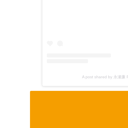
A post shared by 永瀬廉 R