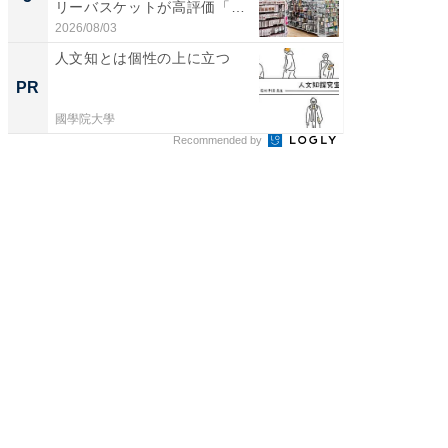
リーバスケットが高評価「使
層水風
わ...
帰...
2026/08/03
2026/08/0
人文知とは個性の上に立つ
事例か
管理』
PR
PR
國學院大學
KeeperSec
Recommended by