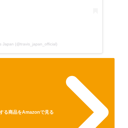
s Japan (@travis_japan_official)
る商品をAmazonで見る