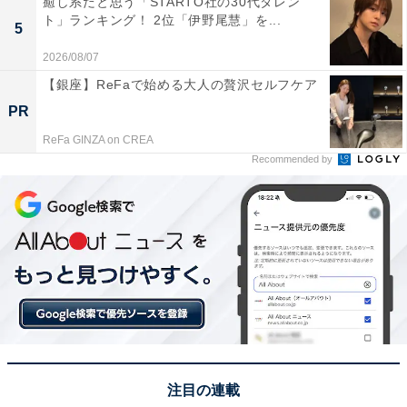
癒し系だと思う「STARTO社の30代タレン
ト」ランキング！ 2位「伊野尾慧」を...
5
2026/08/07
※回答者からのコメントは原文ママです
【銀座】ReFaで始める大人の贅沢セルフケア
PR
この記事の執筆者：
坂上 恵
ReFa GINZA on CREA
Recommended by
All About ニュースの編集者。オールアバウトに入社後、SNSトレン
ドにフォーカスした記事執筆やSEOライティングの経験を経て、の
ちにAll About ニュースチームのメンバーに加入。現在は旅行・カル
...続きを読む
チャー・エンタメなどを中心に企画編集を担当。東京都出身。居酒
屋巡りとスポーツ観戦が生きがい。
次ページ
8位までのランキング結果を見る
注目の連載