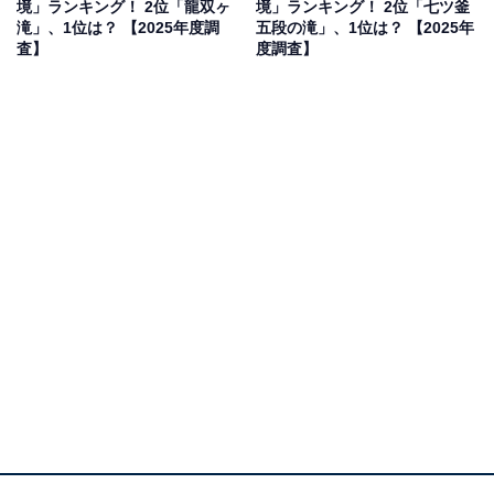
境」ランキング！ 2位「龍双ヶ
境」ランキング！ 2位「七ツ釜
滝」、1位は？ 【2025年度調
五段の滝」、1位は？ 【2025年
査】
度調査】
1位：苗場ドラゴンドラ渓谷（なえばドラゴンドラ
けいこく）／85票
南魚沼郡湯沢町にある苗場ドラゴンドラは、苗場スキー
場とかぐらスキー場を結ぶ、全長約5.5kmの日本で一番