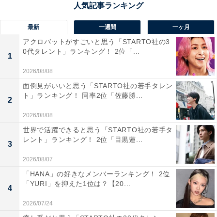
長いゴンドラです。約25分間の空中散歩では、エメラル
ドグリーンの清津川やブナの原生林を眼下に見て、壮大
最新
一週間
一ヶ月
なパノラマを楽しめます。特に秋は、山全体が赤、黄、
アクロバットがすごいと思う「STARTO社の3
0代タレント」ランキング！ 2位「...
緑のグラデーションに染まる、圧巻の紅葉風景が広がり
1
ます。起伏に富んだコースがまるで龍の背中のようであ
2026/08/08
ることから「ドラゴンドラ」と名付けられ、絶景体験が
面倒見がいいと思う「STARTO社の若手タレン
できるスポットです。
ト」ランキング！ 同率2位「佐藤勝...
2
2026/08/08
回答者からは「ゴンドラからという、天空から眺める紅
世界で活躍できると思う「STARTO社の若手タ
葉が新鮮で素晴らしい」（40代男性／愛知県）、「渓谷
レント」ランキング！ 2位「目黒蓮...
3
の奇岩絶景と清流、鮮やかな紅葉のコントラストが素晴
2026/08/07
らしいスポットだと思います」（30代女性／愛知県）、
「HANA」の好きなメンバーランキング！ 2位
「公式サイトに掲載されている画像が、息を飲むほど美
「YURI」を抑えた1位は？【20...
しい紅葉が広がる景色で、ゴンドラからこんな景色をゆ
4
っくり眺められたら最高だから」（40代女性／愛知県）
2026/07/24
といった声が集まりました。