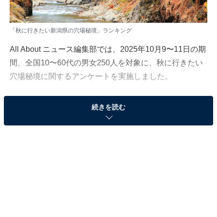
「秋に行きたい新潟県の穴場秘境」ランキング
All About ニュース編集部では、2025年10月9〜11日の期
間、全国10〜60代の男女250人を対象に、秋に行きたい
穴場秘境に関するアンケートを実施しました。
その中から、「秋に行きたい新潟県の穴場秘境」ランキ
続きを読む
ングの結果をご紹介します。
＞8位までの全ランキング結果を見る
2位：清津峡（きよつきょう）／49票
十日町市にある清津峡は、日本三大峡谷の1つに数えら
れる、雄大なV字型の大渓谷。特に、エメラルドグリー