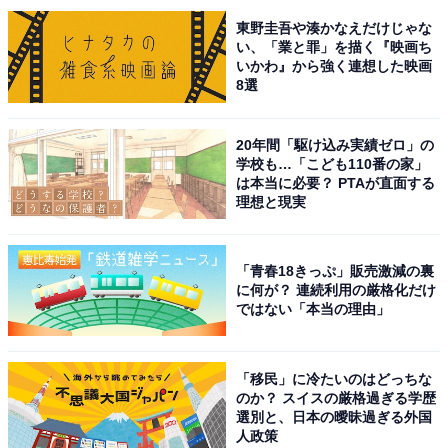
東野圭吾や湊かなえだけじゃな
い、「業と罪」を描く『映画ち
いかわ』から強く連想した映画
8選
20年間「駆け込み実績ゼロ」の
学校も…「こども110番の家」
は本当に必要？ PTAが直面する
理想と現実
「青春18きっぷ」販売激減の裏
こちらもおすすめ
に何が？ 連続利用の厳格化だけ
秋に行きたい「富山県の穴場秘境」ランキン
ではない「本当の理由」
グ！ 2位「称名滝」、1位は？ 【2025年度調
査】
「移民」に冷たいのはどっちな
のか？ スイスの厳格過ぎる学歴
選別と、日本の曖昧過ぎる外国
人政策