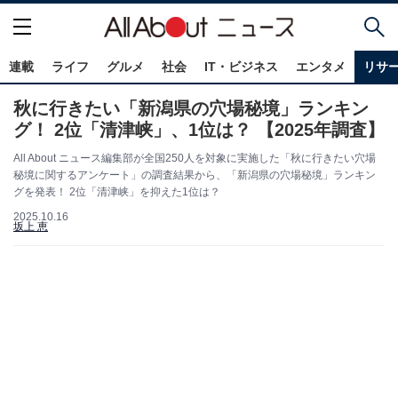
連載
ライフ
グルメ
社会
IT・ビジネス
エンタメ
リサ
秋に行きたい「新潟県の穴場秘境」ランキン
グ！ 2位「清津峡」、1位は？ 【2025年調査】
All About ニュース編集部が全国250人を対象に実施した「秋に行きたい穴場
秘境に関するアンケート」の調査結果から、「新潟県の穴場秘境」ランキン
グを発表！ 2位「清津峡」を抑えた1位は？
2025.10.16
坂上 恵