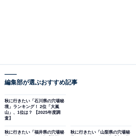
ンの清津川と、柱状節理と呼ばれる岩壁が作り出す景色
は、息をのむような美しさです。全長750mの「清津峡ト
ンネル」は歩行者専用トンネルで、途中に3つの見晴
所、終点にパノラマステーションがあります。秋は周り
の山々が鮮やかな紅葉に包まれ、トンネルからその絶景
を安全に楽しむことができます。自然の造形美をたっぷ
り感じられる、新潟を代表する景勝地です。
回答者からは「エメラルドグリーンの清流と絶壁の紅葉
編集部が選ぶおすすめ記事
が秘境感あふれる絶景だから」（40代男性／広島県）、
「トンネルの中から渓谷を眺めるという独特の体験がで
きるスポットで、秋には紅葉が渓谷を彩り、幻想的な景
秋に行きたい「石川県の穴場秘
境」ランキング！ 2位「大嵐
色が楽しめるからです」（30代男性／北海道）、「有名
山」、1位は？ 【2025年度調
でインスタで見かけてとても綺麗だと思うから」（20代
査】
女性／石川県）といった声が集まりました。
秋に行きたい「福井県の穴場秘
秋に行きたい「山梨県の穴場秘