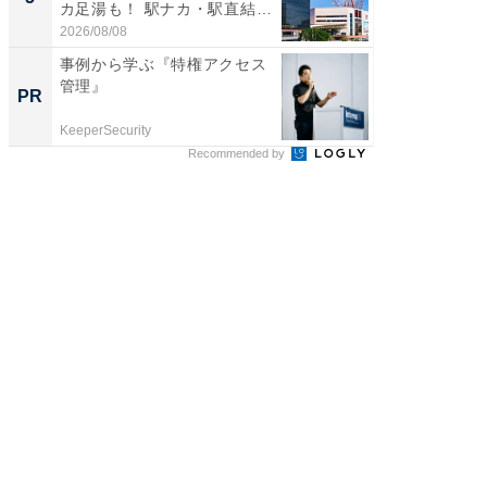
カ足湯も！ 駅ナカ・駅直結
層水風
ス...
帰...
2026/08/08
2026/08/0
事例から学ぶ『特権アクセス
おとな
管理』
れる、
PR
PR
づくり
KeeperSecurity
住友生命
Recommended by