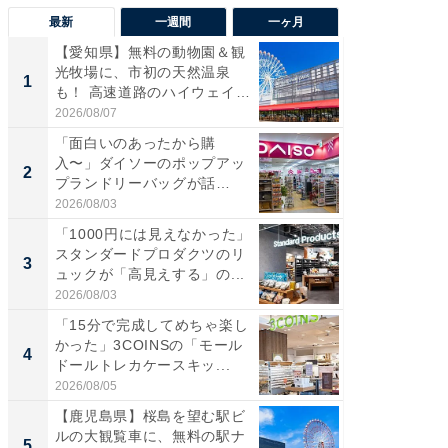
最新
一週間
一ヶ月
【愛知県】無料の動物園＆観
【兵庫
光牧場に、市初の天然温泉
ーメン
1
1
も！ 高速道路のハイウェイオ
再現した
ア...
道...
2026/08/07
2026/08/0
「面白いのあったから購
【三重
入〜」ダイソーのポップアッ
の直営
2
2
プランドリーバッグが話
ダ大判焼
題。“さま...
伊...
2026/08/03
2026/08/0
「1000円には見えなかった」
【千葉県
スタンダードプロダクツのリ
級マー
3
3
ュックが「高見えする」の...
ノベし
ー...
2026/08/03
2026/08/0
「15分で完成してめちゃ楽し
「100
かった」3COINSの「モール
スタン
4
4
ドールトレカケースキッ...
ュックが
2026/08/05
2026/08/0
【鹿児島県】桜島を望む駅ビ
立山連
ルの大観覧車に、無料の駅ナ
風呂に、
5
5