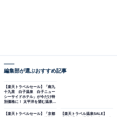
編集部が選ぶおすすめ記事
【楽天トラベルセール】「南九
画像出典：楽天トラベル
十九里 白子温泉 白子ニュー
シーサイドホテル」が今だけ特
「茨城県の100～51室のホテル・旅館」で1位を獲得して
別価格に！ 太平洋を望む温泉と
旬の海鮮料理を満喫【10月15
いるのは、「大洗ホテル」です。
日】
【楽天トラベルセール】「京都
【楽天トラベル温泉SALE】