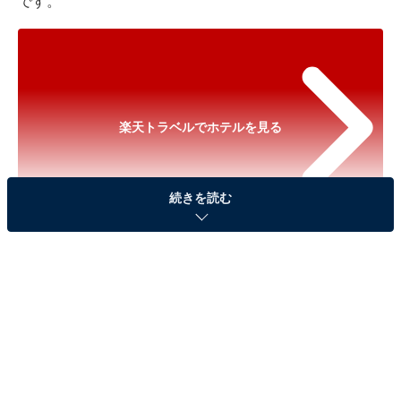
です。
楽天トラベルでホテルを見る
続きを読む
※以下のセール情報は2025年10月15日17時45分現在の
ものです。料金の変更、満室の場合もあります。
※本記事で紹介している商品の購入やサービスの利用により、売上の一部が
オールアバウトに還元されることがあります。
「大洗ホテル」は大浴場からの絶景が魅力