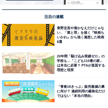
じめご了承ください。また、記事中の宿泊プランを予約
すると、売上の一部がオールアバウトに還元されること
があります。
注目の連載
東野圭吾や湊かなえだけじゃな
この記事の執筆者：
All About ニュース お買
い、「業と罪」を描く『映画ち
いかわ』から強く連想した映画
いもの部
8選
Amazonのセール商品から売れ筋ランキングまで、毎日のお買いも
のがもっと楽しく、もっとお得になる情報をお届け。編集部員によ
20年間「駆け込み実績ゼロ」の
る独自レビューなど、ここでしか手に入らない情報も満載です。
...続きを読む
学校も…「こども110番の家」
は本当に必要？ PTAが直面する
理想と現実
こちらもおすすめ
【楽天トラベル売れ筋1位】「瀬波温泉 瀬波グ
「青春18きっぷ」販売激減の裏
ランドホテル はぎのや」は夕陽と温泉を満喫
に何が？ 連続利用の厳格化だけ
する癒しの宿【10月15日】
ではない「本当の理由」