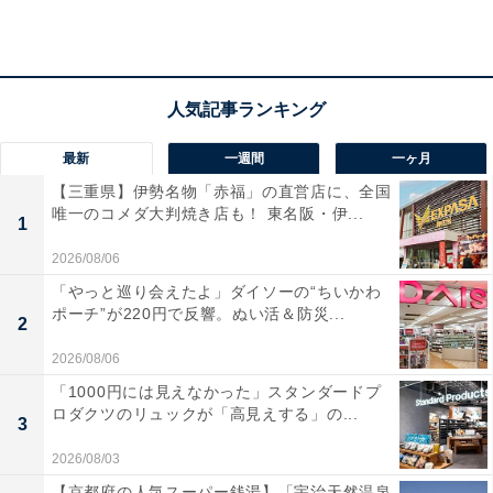
宿泊者からは「海を眺めながらの朝食が最高」「スタッ
フの対応が丁寧だった」との声が寄せられています。美
しい海景とともに、非日常の癒しを味わいたい人におす
すめです。
最新
一週間
一ヶ月
【三重県】伊勢名物「赤福」の直営店に、全国
唯一のコメダ大判焼き店も！ 東名阪・伊...
1
2026/08/06
「やっと巡り会えたよ」ダイソーの“ちいかわ
ポーチ”が220円で反響。ぬい活＆防災...
2
2026/08/06
「1000円には見えなかった」スタンダードプ
ロダクツのリュックが「高見えする」の...
3
2026/08/03
【京都府の人気スーパー銭湯】「宇治天然温泉