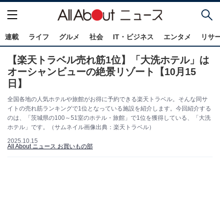
連載
ライフ
グルメ
社会
IT・ビジネス
エンタメ
リサ
【楽天トラベル売れ筋1位】「大洗ホテル」は
オーシャンビューの絶景リゾート【10月15
日】
全国各地の人気ホテルや旅館がお得に予約できる楽天トラベル。そんな同サ
イトの売れ筋ランキングで1位となっている施設を紹介します。今回紹介する
のは、「茨城県の100～51室のホテル・旅館」で1位を獲得している、「大洗
ホテル」です。（サムネイル画像出典：楽天トラベル）
2025.10.15
All About ニュース お買いもの部