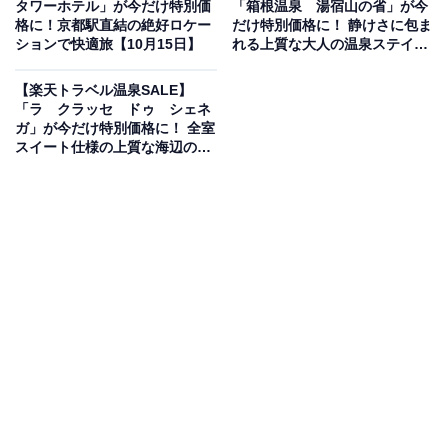
タワーホテル」が今だけ特別価
「箱根温泉 湯宿山の省」が今
格に！京都駅直結の絶好ロケー
だけ特別価格に！ 静けさに包ま
ションで快適旅【10月15日】
れる上質な大人の温泉ステイ
【10月15日】
【楽天トラベル温泉SALE】
楽天トラベルでホテルを見る
「ラ クラッセ ドゥ シェネ
ガ」が今だけ特別価格に！ 全室
スイート仕様の上質な海辺の隠
れ家【10月15日】
この宿泊施設のおすすめポイントは？
太平洋を一望する「大洗ホテル」は、全室オーシャンビ
ューの開放感あふれるリゾートホテル。水平線から昇る
朝日や潮騒を間近に感じながら、心地よい滞在を楽しめ
ます。海の幸をふんだんに使った料理や、大浴場からの
絶景も人気の理由です。