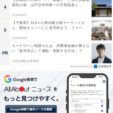
楽天トラベルの「5と0のつく日」キャンペーンと
源氏の湯」は宇治市内唯一の天然温泉と...
4
は？
2026/08/07
【千葉県】918㎡の県内最大級マーケットか
楽天トラベルでは、毎月5日・10日・15日・20日・25
ら、廃校をリノベした直売所まで。ファー...
5
日・30日に特別キャンペーンを実施。対象日にエントリ
2026/08/06
ー＆予約をすると、宿泊料金が特別価格になるほか、ポ
イント還元率もアップします。
カードローン地獄の人は、消費者金融が教えな
い『返済停止して減額・免除する方法』で...
PR
さらに、キャンペーン対象施設の中には、期間限定のス
渋谷法務総合事務所
ペシャルプランや豪華特典が付く場合もあります。旅行
Recommended by
をお得に楽しみたい方は、ぜひこの機会を活用しましょ
う。
＞楽天トラベルでキャンペーンを見る
※掲載されている情報は記事公開時のものです。あらか