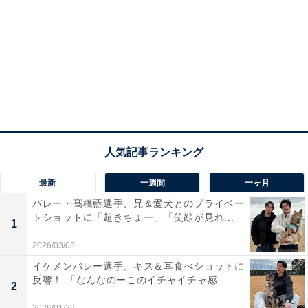
最新
一週間
一ヶ月
バレー・髙橋藍選手、兄＆愛犬とのプライベー
トショットに「超きちょー」「笑顔が見れ...
1
2026/03/08
イケメンバレー選手、キス＆耳食べショットに
反響！ 「なんなのーこのイチャイチャ感...
2