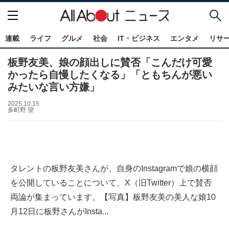
連載
ライフ
グルメ
社会
IT・ビジネス
エンタメ
リサ
板野友美、娘の顔出しに賛否「こんだけ可愛
かったら自慢したくなる」「ともちんが悪い
みたいな言い方嫌」
2025.10.15
多町野 望
タレントの板野友美さんが、自身のInstagramで娘の横顔
を公開していることについて、X（旧Twitter）上で賛否
両論が集まっています。【写真】板野友美の美人な娘10
月12日に板野さんがInsta...