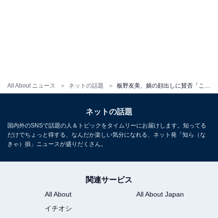
All About ニュース
ネットの話題
板野友美、娘の顔出しに賛否「こんだけ可愛かったら自慢したくなる」「ともちんが悪いみたいな言い方嫌」
ネットの話題
国内外のSNSで話題の人＆トピックをタイムリーにお届けします。知ってる
だけでちょっと得する、なんだか楽しい気分になれる、ネット発「知ら（な
きゃ）損」ニュースが盛りだくさん。
関連サービス
All About
All About Japan
イチオシ