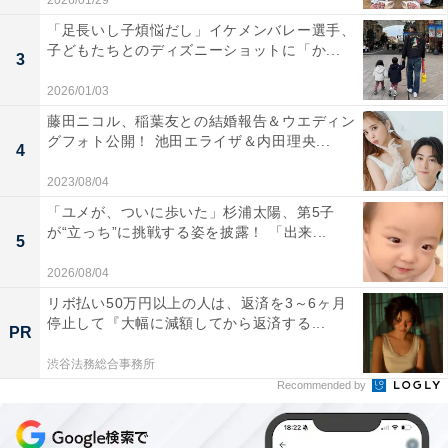
2026/01/29
「足長いし子煩悩だし」イケメンバレー選手、
子どもたちとのディズニーショットに「か...
3
2026/01/03
藤田ニコル、稲葉友との結婚報告＆ウエディン
グフォト公開！ 池田エライザ＆内田理央...
4
2023/08/04
「ユメが、ついに歩いた」杉浦太陽、第5子
が“立っち”に挑戦する姿を披露！ 「出来...
5
2026/08/04
リボ払い50万円以上の人は、返済を3～6ヶ月
停止して『大幅に減額してから返済する...
PR
渋谷法務総合事務所
Recommended by