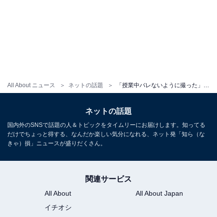
All About ニュース
ネットの話題
「授業中バレないように撮った」“2026年デビュー”予定アイドル、自撮りショットに反響「天使だ、、、」
ネットの話題
国内外のSNSで話題の人＆トピックをタイムリーにお届けします。知ってる
だけでちょっと得する、なんだか楽しい気分になれる、ネット発「知ら（な
きゃ）損」ニュースが盛りだくさん。
関連サービス
All About
All About Japan
イチオシ