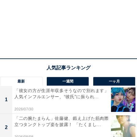
最新
一週間
一ヶ月
「彼女の方が生涯年収多そうなので別れます」
人気インフルエンサー、“彼氏”に振られ...
1
2026/07/30
「二の腕たまらん」佐藤健、鍛え上げた筋肉際
立つタンクトップ姿を披露！ 「たくまし...
2