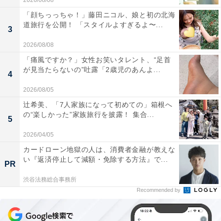
2026/08/08
「顔ちっっちゃ！」藤田ニコル、娘と初の北海
道旅行を公開！ 「スタイルよすぎるよ〜...
3
2026/08/08
「痛風ですか？」女性お笑いタレント、“足首
が見当たらないの”吐露「2歳児のあんよ...
4
2026/08/05
辻希美、「7人家族になって初めての」箱根へ
の“楽しかった”家族旅行を披露！ 集合...
5
2026/04/05
カードローン地獄の人は、消費者金融が教えな
い『返済停止して減額・免除する方法』で...
PR
渋谷法務総合事務所
Recommended by