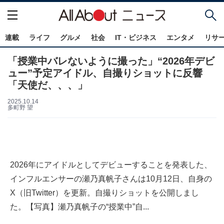
連載
ライフ
グルメ
社会
IT・ビジネス
エンタメ
リサ
「授業中バレないように撮った」“2026年デビ
ュー”予定アイドル、自撮りショットに反響
「天使だ、、、」
2025.10.14
多町野 望
2026年にアイドルとしてデビューすることを発表した、
インフルエンサーの瀬乃真帆子さんは10月12日、自身の
X（旧Twitter）を更新。自撮りショットを公開しまし
た。【写真】瀬乃真帆子の“授業中”自...