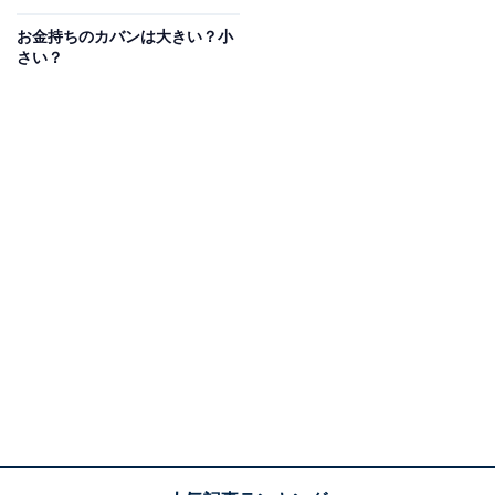
お金持ちのカバンは大きい？小
さらに神社に参拝すると、ご利益が「万倍」になるとい
さい？
われているので、運気を高めたい方は、ぜひ神社に足を
運んでみてくださいね。
大明日
大明日（だいみょうにち）は、暦の中でも特に縁起がい
い日とされる「七箇の善日（ななこのぜんにち）」の1
つ。「天からの恵みが全ての人に降り注ぐ日」とされて
います。
この日は、太陽のエネルギーがあらゆる行動を後押しし
てくれるため、どんなアクションもいい結果につながり
やすいといわれています。
大明日は特に、入籍や結婚式などのような人生の節目と