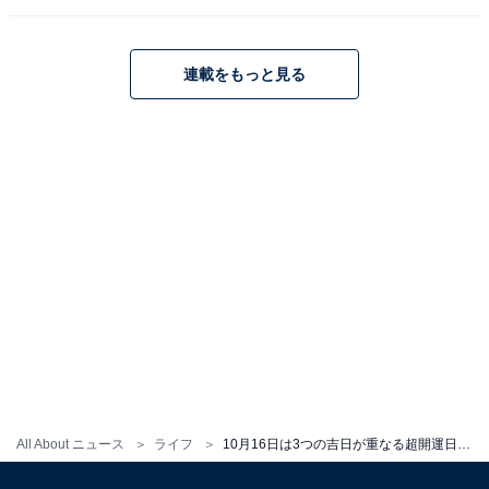
大きな成果となり、あなたの人生を豊かにしてくれるで
しょう。
連載をもっと見る
これまでやりたくても最初の一歩を踏み出せなかったこ
とへの挑戦や、自分を高める学びや趣味の始まり、新し
いビジネスの立ち上げ、人生を左右する大きな決断な
ど、思い切ってチャレンジしてみてはいかがでしょう
か。この日をきっかけに、あなたの望む未来へと人生を
前向きに変えていきましょう。
【やるといいこと】
・開店、開業する
・新規事業を始める
・会社の登記をする
All About ニュース
ライフ
10月16日は3つの吉日が重なる超開運日！ 「やるといいこと」「やらない方がいいこと」は？
・新居の購入やリフォームをする
・趣味や習い事をスタートする