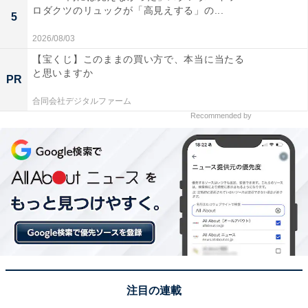
ロダクツのリュックが「高見えする」の...
婚、入籍、プロポーズ、告白など、恋愛や人生のパート
5
ナーシップに関する物事に最適な日です。
2026/08/03
【宝くじ】このままの買い方で、本当に当たる
また、出産準備や子育てを見据えた引っ越し、新居の購
と思いますか
PR
入、リフォームといった、住まいや家族に関わるライフ
合同会社デジタルファーム
イベントにも向いています。
Recommended by
さらに母倉日は、「万物が生じて繁栄する吉兆の日」と
もされ、成長や発展を願う物事の新たなスタートにも最
適な日。起業や開業、会社の登記など、ビジネスの立ち
上げや事業拡大を目指すタイミングにもおすすめです。
注目の連載