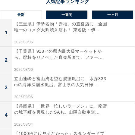
なることや、旅行や引っ越しといった移動を伴う行動と
相性抜群。また、お祝いごとや新たなスタートを切るの
最新
一週間
一ヶ月
にもふさわしい日とされています。
【三重県】伊勢名物「赤福」の直営店に、全国
唯一のコメダ大判焼き店も！ 東名阪・伊...
1
たとえ特別な予定がなくても、新しいことを始めたり、
2026/08/06
前向きなアクションを起こすのに絶好のタイミングなの
【千葉県】918㎡の県内最大級マーケットか
で、かなえたい目標や挑戦してみたいことがあるなら、
ら、廃校をリノベした直売所まで。ファー...
2
ぜひ行動してみてくださいね。
2026/08/06
母倉日
立山連峰と富山湾を望む展望風呂に、水深333
mの海洋深層水風呂。富山県の人気日帰...
3
母倉日（ぼそうにち）は、「母が子を育てるように、天
2026/08/06
が人々を優しく見守り、慈しむ日」とされる吉日です。
【兵庫県】「世界一忙しいラーメン」に、龍野
この日に始めたことは、天の恵みを受けていい方向へと
の城下町を再現したSAも。山陽自動車道...
4
進み、やがて発展していくといわれています。
2026/08/04
特に、家庭を築くことに関する行動との相性がよく、結
「1000円には見えなかった」スタンダードプ