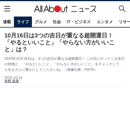
連載
ライフ
グルメ
社会
IT・ビジネス
エンタメ
リサ
10月16日は3つの吉日が重なる超開運日！
「やるといいこと」「やらない方がいいこ
と」は？
2025年10月16日は、3つの吉日が重なる超開運日！ この日にやってくる吉日
の特徴と、「やるといいこと」「やらない方がいいこと」をチェックして、
人生をさらに豊かにしてくださいね。（画像出典：PIXTA）
2025.10.14
木村 友奈