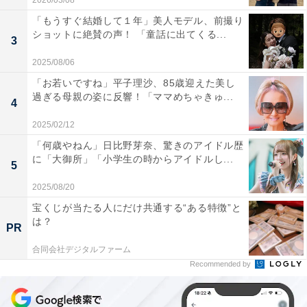
2026/03/08
「もうすぐ結婚して１年」美人モデル、前撮り
ショットに絶賛の声！ 「童話に出てくる...
3
2025/08/06
「お若いですね」平子理沙、85歳迎えた美し
過ぎる母親の姿に反響！「ママめちゃきゅ...
4
2025/02/12
「何歳やねん」日比野芽奈、驚きのアイドル歴
に「大御所」「小学生の時からアイドルし...
5
2025/08/20
宝くじが当たる人にだけ共通する“ある特徴”と
は？
PR
合同会社デジタルファーム
Recommended by