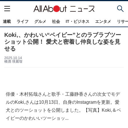
連載
ライフ
グルメ
社会
IT・ビジネス
エンタメ
リサ
Koki,、かわいい“ベイビー”とのラブラブツー
ショット公開！ 愛犬と密着し仲良しな姿を見
せる
2025.10.14
橋酒 瑛麗瑠
俳優・木村拓哉さんと歌手・工藤静香さんの次女でモデ
ルのKoki,さんは10月13日、自身のInstagramを更新。愛
犬とのツーショットを公開しました。【写真】Koki,＆ベ
イビーのかわいいツーショッ...