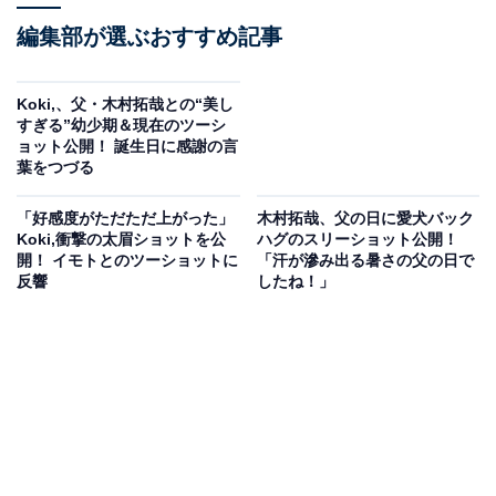
編集部が選ぶおすすめ記事
Koki,、父・木村拓哉との“美し
すぎる”幼少期＆現在のツーシ
ョット公開！ 誕生日に感謝の言
葉をつづる
「好感度がただただ上がった」
木村拓哉、父の日に愛犬バック
Koki,衝撃の太眉ショットを公
ハグのスリーショット公開！
開！ イモトとのツーショットに
「汗が滲み出る暑さの父の日で
反響
したね！」