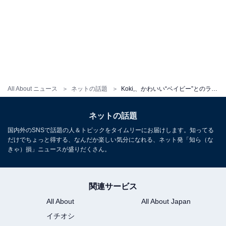
All About ニュース
ネットの話題
Koki,、かわいい“ベイビー”とのラブラブツーショット公開！ 愛犬と密着し仲良しな姿を見せる
ネットの話題
国内外のSNSで話題の人＆トピックをタイムリーにお届けします。知ってる
だけでちょっと得する、なんだか楽しい気分になれる、ネット発「知ら（な
きゃ）損」ニュースが盛りだくさん。
関連サービス
All About
All About Japan
イチオシ