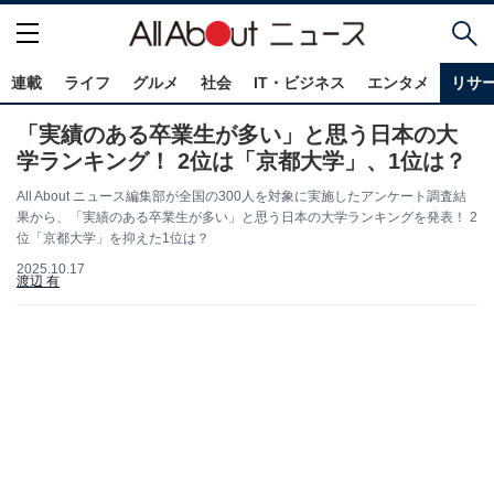
連載
ライフ
グルメ
社会
IT・ビジネス
エンタメ
リサ
「実績のある卒業生が多い」と思う日本の大
学ランキング！ 2位は「京都大学」、1位は？
All About ニュース編集部が全国の300人を対象に実施したアンケート調査結
果から、「実績のある卒業生が多い」と思う日本の大学ランキングを発表！ 2
位「京都大学」を抑えた1位は？
2025.10.17
渡辺 有