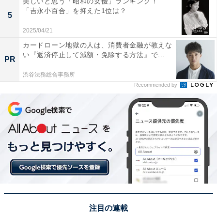
美しいと思う「昭和の女優」ランキング！
「吉永小百合」を抑えた1位は？
※回答者からのコメントは原文ママです
5
2025/04/21
カードローン地獄の人は、消費者金融が教えな
この記事の執筆者：
渡辺 有
い『返済停止して減額・免除する方法』で...
PR
渋谷法務総合事務所
小・中学生などを対象にした学習塾講師兼フリーランスライター。
Recommended by
塾講師の経験だけでなく、3児の母として自らの子育てから培った
ノウハウや経験などから、受験・教育の実態について執筆活動を行
...続きを読む
う。過去には小学校受験を控えた幼児教室の補助講師も経験。
14位までの全ランキング結果を見
次ページ
る
注目の連載