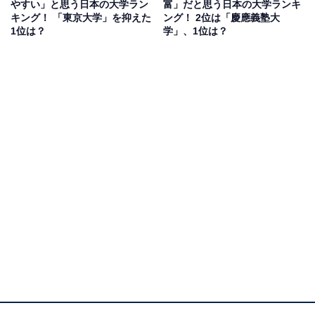
やすい」と思う日本の大学ラン
富」だと思う日本の大学ランキ
キング！ 「東京大学」を抑えた
ング！ 2位は「慶應義塾大
1位は？
学」、1位は？
1位：東京大学／228票
1位は、東京大学。1877年設立の長い歴史を誇る、日本
最初の国立大学です。芥川龍之介や夏目漱石など数々の
日本を代表する文豪、歴代総理大臣、医学者、映画監督