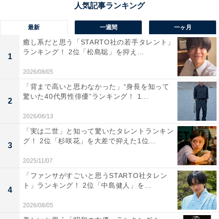
の山田洋次さんや作曲家のすぎやまこういちさんなど、
幅広い分野で日本をけん引する卒業生が名を連ねます。
最新
一週間
一ヶ月
癒し系だと思う「STARTO社の若手タレント」
ランキング！ 2位「松島聡」を抑え...
2025年10月12日時点でノーベル賞受賞者は京都大学に次
1
いで全国2位。2024年度の国家公務員総合職試験の合格
2026/08/05
者数は全国1位を誇ります。
「背まで高いと思わなかった」“身長を知って
驚いた40代男性俳優”ランキング！ 1...
2
回答者からは、「優秀な実業家や政治家など数々の実績
2026/06/13
のある方を輩出してきた大学だからです」（20代男性／
「実は二世」と知って驚いたタレントランキン
東京都）、「研究者も小説家とかも、さまざまな分野で
グ！ 2位「杉咲花」を大差で抑えた1位...
3
有名な人って東大がやっぱり多いなって感じます」（30
2025/11/07
代女性／栃木県）、「政界や財界、学術界などで活躍し
「ファンサがすごいと思うSTARTO社タレン
ている方が多いから」（40代女性／愛媛県）、「日本の
ト」ランキング！ 2位「中島健人」を...
大学といえば東京大学というイメージがあるから」（20
4
代女性／長崎県）などのコメントが寄せられました。
2026/08/05