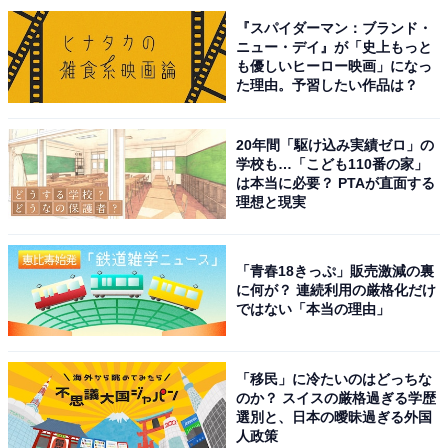
『スパイダーマン：ブランド・
ニュー・デイ』が「史上もっと
も優しいヒーロー映画」になっ
た理由。予習したい作品は？
20年間「駆け込み実績ゼロ」の
学校も…「こども110番の家」
は本当に必要？ PTAが直面する
理想と現実
こちらもおすすめ
「青春18きっぷ」販売激減の裏
「理工学分野で就職に有利」だと思う日本の大
に何が？ 連続利用の厳格化だけ
学ランキング！ 2位「東京科学大学」を抑えた1
ではない「本当の理由」
位は？
「移民」に冷たいのはどっちな
のか？ スイスの厳格過ぎる学歴
選別と、日本の曖昧過ぎる外国
人政策