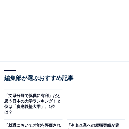
ます。
創立以来築いてきた「自由の学風」を継承し、日本人初
のノーベル賞（物理学賞）受賞者・湯川秀樹さんをはじ
めとするノーベル賞受賞者や研究者など、学術分野だけ
でなく、国内外のさまざまな業界で実績を上げる卒業生
を数多く輩出しています。
回答者からは、「多数のノーベル賞受賞者を輩出してい
編集部が選ぶおすすめ記事
る実績があるため」（40代男性／埼玉県）、「医療や文
学面での著名人が頭に浮かんだ」（20代女性／和歌山
県）、「国内外で活躍する優秀な人材を多く輩出してい
「文系分野で就職に有利」だと
思う日本の大学ランキング！ 2
る実績がある」（30代回答しない／愛知県）、「社会に
位は「慶應義塾大学」、1位
役立つ研究や、権威ある賞の受賞者が多い印象がありま
は？
す」（50代女性／埼玉県）などの声がありました。
「就職において才能を評価され
「有名企業への就職実績が豊