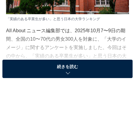
「実績のある卒業生が多い」と思う日本の大学ランキング
All About ニュース編集部では、2025年10月7〜9日の期
間、全国の10〜70代の男女300人を対象に、「大学のイ
メージ」に関するアンケートを実施しました。今回はそ
の中から、「実績のある卒業生が多い」と思う日本の大
学ランキングの結果をご紹介します。
続きを読む
＞14位までの全ランキング結果を見る
2位：京都大学／134票
2位は、京都大学。今年のノーベル生理学・医学賞の受
賞が決まった坂口志文さん、化学賞の北川進さんがいず
れも京都大学出身ということで、改めて注目を集めてい