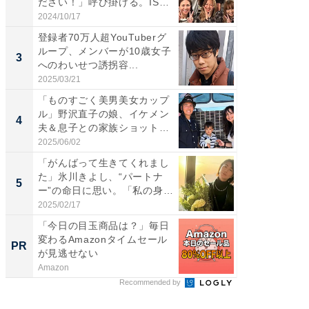
ださい！」呼び掛ける。IS
らのプレ
S...
愛...
2024/10/17
2026/08/0
登録者70万人超YouTuberグ
「脚が
ループ、メンバーが10歳女子
横川尚
3
3
へのわいせつ誘拐容...
ムキな姿
刃...
2025/03/21
2026/08/0
「ものすごく美男美女カップ
「え、
ル」野沢直子の娘、イケメン
芸人、2
4
4
夫＆息子との家族ショット！
エットに
...
2025/06/02
2026/08/0
「がんばって生きてくれまし
「脳がバ
た」氷川きよし、“パートナ
装姿が話
5
5
ー”の命日に思い。「私の身
のお父さ
体...
2025/02/17
2026/08/0
「今日の目玉商品は？」毎日
GOETH
変わるAmazonタイムセール
を組み
PR
PR
が見逃せない
Amazon
FINCHI o
Recommended by