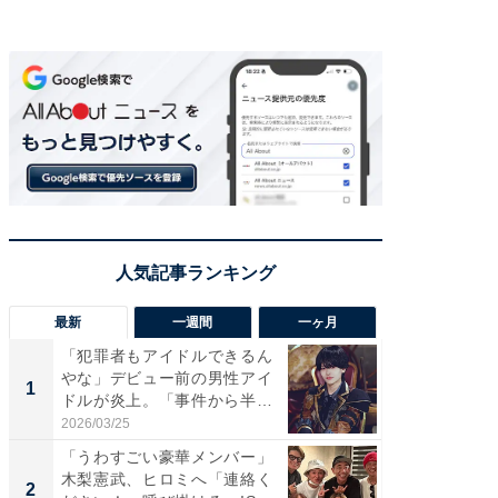
最新
一週間
一ヶ月
「犯罪者もアイドルできるん
「さす
やな」デビュー前の男性アイ
は」高
1
1
ドルが炎上。「事件から半年
災地を
も...
「カ...
2026/03/25
2026/08/0
「うわすごい豪華メンバー」
「女の
木梨憲武、ヒロミへ「連絡く
介、バ
2
2