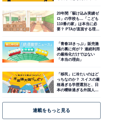
20年間「駆け込み実績ゼ
ロ」の学校も…「こども
110番の家」は本当に必
要？ PTAが直面する理想
と現実
「青春18きっぷ」販売激
減の裏に何が？ 連続利用
の厳格化だけではない
「本当の理由」
「移民」に冷たいのはど
っちなのか？ スイスの厳
格過ぎる学歴選別と、日
本の曖昧過ぎる外国人政
策
連載をもっと見る