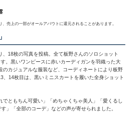
露
り、売上の一部がオールアバウトに還元されることがあります。
」
り、18枚の写真を投稿。全て板野さんのソロショット
ます。黒いワンピースに赤いカーディガンを羽織った大
役のカジュアルな服装など、コーディネートにより板野
3、14枚目は、黒いミニスカートを履いた全身ショット
れでともちん可愛い」「めちゃくちゃ美人」「愛くるし
です」「全部のコーデ」などの声が寄せられました。