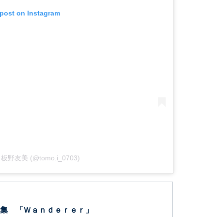
 post on Instagram
by 板野友美 (@tomo.i_0703)
集 「Ｗａｎｄｅｒｅｒ」