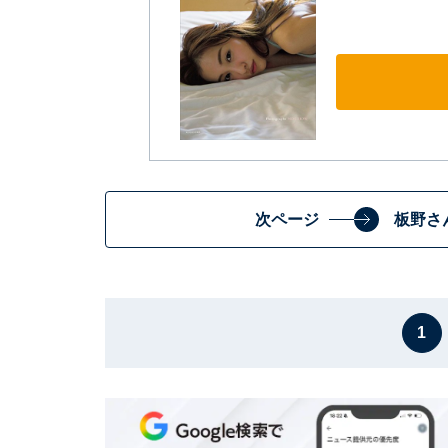
次ページ
板野さ
1