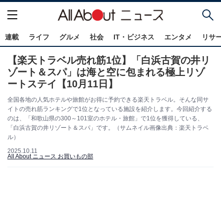
連載
ライフ
グルメ
社会
IT・ビジネス
エンタメ
リサ
【楽天トラベル売れ筋1位】「白浜古賀の井リ
ゾート＆スパ」は海と空に包まれる極上リゾ
ートステイ【10月11日】
全国各地の人気ホテルや旅館がお得に予約できる楽天トラベル。そんな同サ
イトの売れ筋ランキングで1位となっている施設を紹介します。今回紹介する
のは、「和歌山県の300～101室のホテル・旅館」で1位を獲得している、
「白浜古賀の井リゾート＆スパ」です。（サムネイル画像出典：楽天トラベ
ル）
2025.10.11
All About ニュース お買いもの部