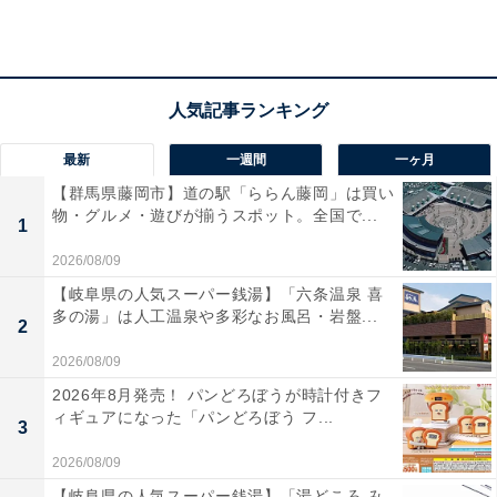
的。夜はイルミネーションに包まれ、昼とは違う幻想的
な雰囲気に。さらに、屋内外プール（ナイトプール含
む）やスパラウンジも整っており、家族でもカップルで
も滞在が楽しめます。
最新
一週間
一ヶ月
宿泊者の声には「露天深風呂が気持ちよかった」「食事
【群馬県藤岡市】道の駅「ららん藤岡」は買い
が美味しく、スタッフの対応も温かかった」というもの
物・グルメ・遊びが揃うスポット。全国で...
1
が多く見られます。温泉と施設をゆったり使いたい人
2026/08/09
や、海景＋癒しの時間を求める人におすすめの宿です。
【岐阜県の人気スーパー銭湯】「六条温泉 喜
多の湯」は人工温泉や多彩なお風呂・岩盤...
2
2026/08/09
2026年8月発売！ パンどろぼうが時計付きフ
ィギュアになった「パンどろぼう フ...
3
2026/08/09
【岐阜県の人気スーパー銭湯】「湯どころ み