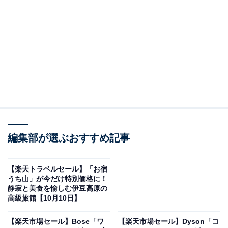
る温泉と多彩な施設が魅力
編集部が選ぶおすすめ記事
【楽天トラベルセール】「お宿
うち山」が今だけ特別価格に！
静寂と美食を愉しむ伊豆高原の
高級旅館【10月10日】
画像出典：楽天トラベル
「和歌山県の300～101室のホテル・旅館」で1位を獲得
【楽天市場セール】Bose「ワ
【楽天市場セール】Dyson「コ