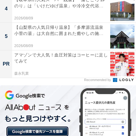
のり」は「いけだゆげ温泉」や冷冷交代浴...
4
2026/08/09
【山梨県の人気日帰り温泉】「多摩源流温泉
小菅の湯」は大自然に囲まれた癒やしの施...
5
2026/08/09
楽天トラベルの「5と0のつく日」キャンペーンと
アマゾンで大人気！血圧対策はコーヒーに足し
は？
てみて
PR
森永乳業
楽天トラベルでは、毎月5日・10日・15日・20日・25
Recommended by
日・30日に特別キャンペーンを実施。対象日にエントリ
ー＆予約をすると、宿泊料金が特別価格になるほか、ポ
イント還元率もアップします。
さらに、キャンペーン対象施設の中には、期間限定のス
ペシャルプランや豪華特典が付く場合もあります。旅行
をお得に楽しみたい方は、ぜひこの機会を活用しましょ