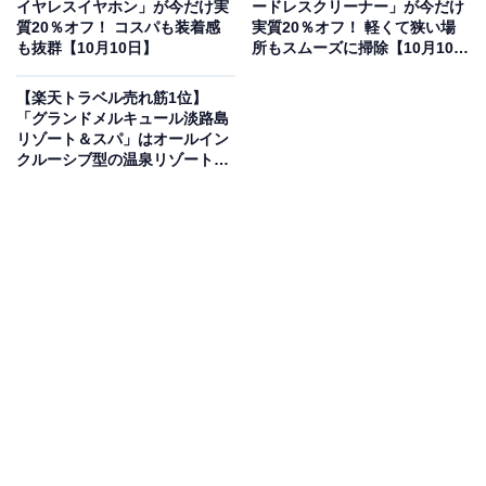
イヤレスイヤホン」が今だけ実
ードレスクリーナー」が今だけ
しているのは、「白浜古賀の井リゾート＆スパ」です。
質20％オフ！ コスパも装着感
実質20％オフ！ 軽くて狭い場
も抜群【10月10日】
所もスムーズに掃除【10月10
日】
【楽天トラベル売れ筋1位】
「グランドメルキュール淡路島
リゾート＆スパ」はオールイン
クルーシブ型の温泉リゾート
楽天トラベルでホテルを見る
【10月10日】
この宿泊施設のおすすめポイントは？
白浜の海を臨むリゾート「白浜古賀の井リゾート＆ス
パ」は、解放感あふれる温泉と多彩な施設が魅力の宿。
泉質の良い天然温泉がかけ流される露天風呂は、水盤に
浮かぶような造りで、木々の緑や空を映す風景が印象