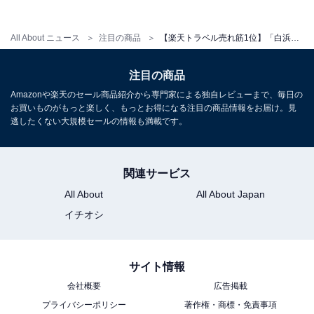
All About ニュース
注目の商品
【楽天トラベル売れ筋1位】「白浜古賀の井リゾート＆スパ」は海と空に包まれる極上リゾートステイ【10月11日】
注目の商品
Amazonや楽天のセール商品紹介から専門家による独自レビューまで、毎日の
お買いものがもっと楽しく、もっとお得になる注目の商品情報をお届け。見
逃したくない大規模セールの情報も満載です。
関連サービス
All About
All About Japan
イチオシ
サイト情報
会社概要
広告掲載
プライバシーポリシー
著作権・商標・免責事項