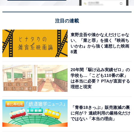
う。
注目の連載
＞楽天トラベルでキャンペーンを見る
東野圭吾や湊かなえだけじゃな
い、「業と罪」を描く『映画ち
※掲載されている情報は記事公開時のものです。あらか
いかわ』から強く連想した映画
じめご了承ください。また、記事中の宿泊プランを予約
8選
すると、売上の一部がオールアバウトに還元されること
があります。
20年間「駆け込み実績ゼロ」の
学校も…「こども110番の家」
は本当に必要？ PTAが直面する
この記事の執筆者：
All About ニュース お買
理想と現実
いもの部
Amazonのセール商品から売れ筋ランキングまで、毎日のお買いも
「青春18きっぷ」販売激減の裏
のがもっと楽しく、もっとお得になる情報をお届け。編集部員によ
に何が？ 連続利用の厳格化だけ
ではない「本当の理由」
る独自レビューなど、ここでしか手に入らない情報も満載です。
...続きを読む