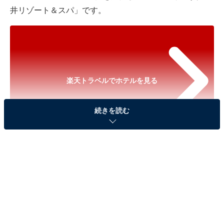
井リゾート＆スパ」です。
楽天トラベルでホテルを見る
続きを読む
※以下のセール情報は2025年10月11日13時現在のもの
です。料金の変更、満室の場合もあります。
※本記事で紹介している商品の購入やサービスの利用により、売上の一部が
オールアバウトに還元されることがあります。
「白浜古賀の井リゾート＆スパ」は解放感あふれ