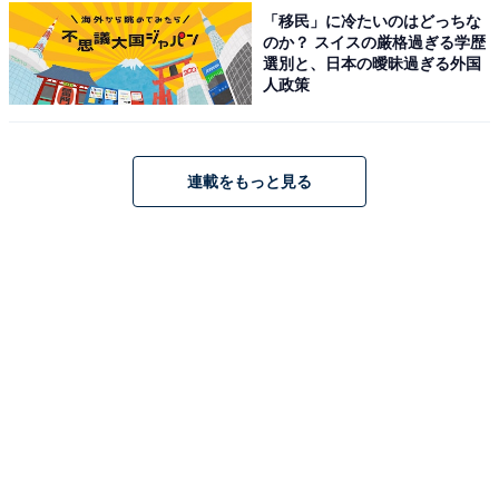
「移民」に冷たいのはどっちな
こちらもおすすめ
のか？ スイスの厳格過ぎる学歴
選別と、日本の曖昧過ぎる外国
【楽天トラベルセール】「黒川温泉 湯峡の響き
人政策
優彩」が今だけ特別価格に！ 木のぬくもりと温
泉情緒が調和する宿【10月10日】
連載をもっと見る