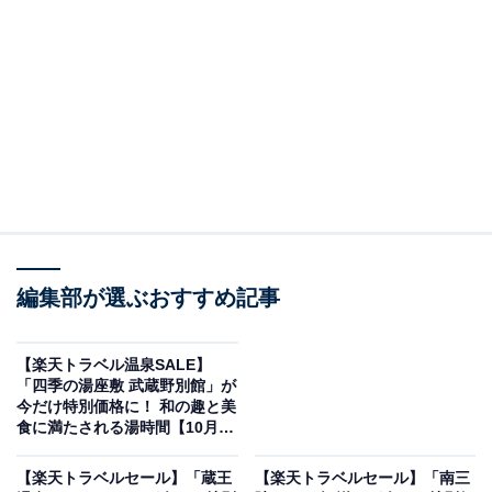
画像出典：楽天トラベル
編集部が選ぶおすすめ記事
「黒川温泉 湯峡の響き 優彩」は現在特別価格で宿泊
【楽天トラベル温泉SALE】
可能です。
「四季の湯座敷 武蔵野別館」が
今だけ特別価格に！ 和の趣と美
食に満たされる湯時間【10月10
日】
【楽天トラベルセール】「蔵王
【楽天トラベルセール】「南三