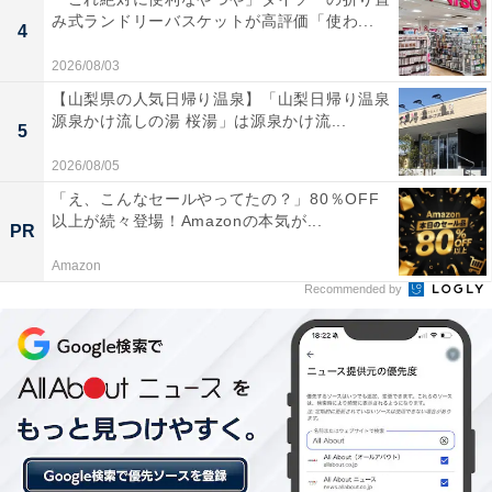
楽天トラベルの「5と0のつく日」キャンペーンと
み式ランドリーバスケットが高評価「使わ...
4
は？
2026/08/03
楽天トラベルでは、毎月5日・10日・15日・20日・25
【山梨県の人気日帰り温泉】「山梨日帰り温泉
源泉かけ流しの湯 桜湯」は源泉かけ流...
日・30日に特別キャンペーンを実施。対象日にエントリ
5
ー＆予約をすると、宿泊料金が特別価格になるほか、ポ
2026/08/05
イント還元率もアップします。
「え、こんなセールやってたの？」80％OFF
以上が続々登場！Amazonの本気が...
PR
さらに、キャンペーン対象施設の中には、期間限定のス
Amazon
ペシャルプランや豪華特典が付く場合もあります。旅行
Recommended by
をお得に楽しみたい方は、ぜひこの機会を活用しましょ
う。