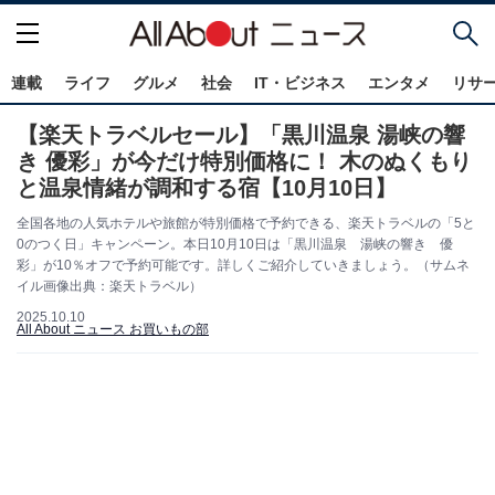
連載
ライフ
グルメ
社会
IT・ビジネス
エンタメ
リサ
【楽天トラベルセール】「黒川温泉 湯峡の響
き 優彩」が今だけ特別価格に！ 木のぬくもり
と温泉情緒が調和する宿【10月10日】
全国各地の人気ホテルや旅館が特別価格で予約できる、楽天トラベルの「5と
0のつく日」キャンペーン。本日10月10日は「黒川温泉 湯峡の響き 優
彩」が10％オフで予約可能です。詳しくご紹介していきましょう。（サムネ
イル画像出典：楽天トラベル）
2025.10.10
All About ニュース お買いもの部