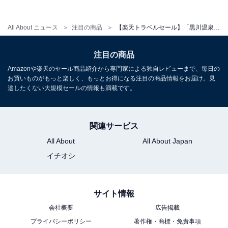
All About ニュース
注目の商品
【楽天トラベルセール】「黒川温泉 湯峡の響き 優彩」が今だけ特別価格に！ 木のぬくもりと温泉情緒が調和する宿【10月10日】
注目の商品
Amazonや楽天のセール商品紹介から専門家による独自レビューまで、毎日の
お買いものがもっと楽しく、もっとお得になる注目の商品情報をお届け。見
逃したくない大規模セールの情報も満載です。
関連サービス
All About
All About Japan
イチオシ
サイト情報
会社概要
広告掲載
プライバシーポリシー
著作権・商標・免責事項