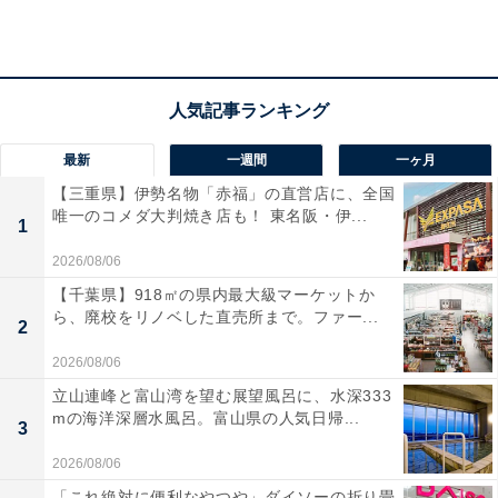
かったです」「温泉の質が素晴らしく、肌あたりがやわ
らかくて、湯上がり後もぽかぽかが長く続きました」と
好評。自然に癒されながら、美肌の湯と食をゆっくり堪
能したい人におすすめの宿です。
最新
一週間
一ヶ月
【三重県】伊勢名物「赤福」の直営店に、全国
唯一のコメダ大判焼き店も！ 東名阪・伊...
1
2026/08/06
【千葉県】918㎡の県内最大級マーケットか
ら、廃校をリノベした直売所まで。ファー...
2
2026/08/06
立山連峰と富山湾を望む展望風呂に、水深333
mの海洋深層水風呂。富山県の人気日帰...
3
2026/08/06
「これ絶対に便利なやつや」ダイソーの折り畳