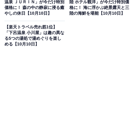
温泉 ＪＵＲＩＮ」が今だけ特別
陸 ホテル観洋」が今だけ特別価
価格に！ 森の中の静寂に浸る癒
格に！ 海に浮かぶ絶景露天と三
楽天トラベルでホテルを見る
やしの休日【10月10日】
陸の海鮮を堪能【10月10日】
【楽天トラベル売れ筋1位】
「下呂温泉 小川屋」は趣の異な
る5つの湯処で湯めぐりを楽し
める【10月10日】
この宿泊施設のおすすめポイントは？
黒川温泉に佇む「湯峡の響き 優彩」は、自然と調和した
癒しの温泉宿。竹林や渓流に包まれた湯処では、源泉
100％かけ流しのやわらかな湯を楽しめます。木の香り
が心地よい和室やベッド付き客室で、穏やかなひととき
を。食事はリニューアルした「遊膳亭」で、地元の旬を
活かしたビュッフェスタイルの料理が味わえます。
宿泊者からは「食事もビュッフェの品数が豊富で美味し