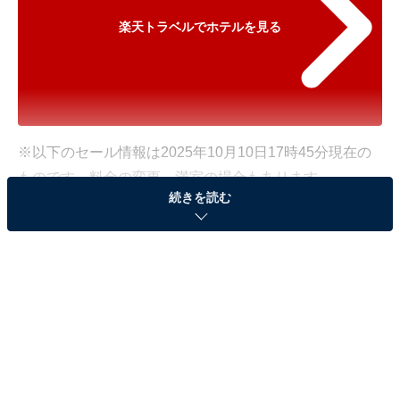
楽天トラベルでホテルを見る
※以下のセール情報は2025年10月10日17時45分現在の
ものです。料金の変更、満室の場合もあります。
続きを読む
※本記事で紹介している商品の購入やサービスの利用により、売上の一部が
オールアバウトに還元されることがあります。
「黒川温泉 湯峡の響き 優彩」が10％オフで登
場！