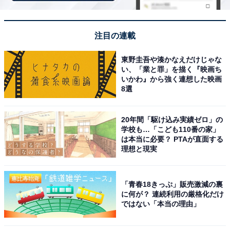
楽天トラベルでキャンペーンを見る
注目の連載
東野圭吾や湊かなえだけじゃな
い、「業と罪」を描く『映画ち
いかわ』から強く連想した映画
※掲載されている情報は記事公開時のものです。あらか
8選
じめご了承ください。
また、記事中の宿泊プランを予約すると、売上の一部が
20年間「駆け込み実績ゼロ」の
学校も…「こども110番の家」
オールアバウトに還元されることがあります。
は本当に必要？ PTAが直面する
理想と現実
この記事の執筆者：
All About ニュース お買
いもの部
「青春18きっぷ」販売激減の裏
に何が？ 連続利用の厳格化だけ
Amazonのセール商品から売れ筋ランキングまで、毎日のお買いも
ではない「本当の理由」
のがもっと楽しく、もっとお得になる情報をお届け。編集部員によ
る独自レビューなど、ここでしか手に入らない情報も満載です。
...続きを読む